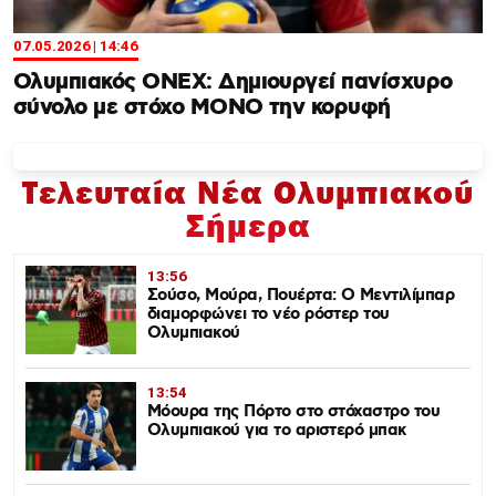
07.05.2026 | 14:46
Ολυμπιακός ONEX: Δημιουργεί πανίσχυρο
σύνολο με στόχο ΜΟΝΟ την κορυφή
Τελευταία Νέα Ολυμπιακού
Σήμερα
13:56
Σούσο, Μούρα, Πουέρτα: Ο Μεντιλίμπαρ
διαμορφώνει το νέο ρόστερ του
Ολυμπιακού
13:54
Μόουρα της Πόρτο στο στόχαστρο του
Ολυμπιακού για το αριστερό μπακ