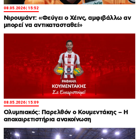
08.05.2026 | 15:52
Νιρουμάντ: «Φεύγει ο Χέινς, αμφιβάλλω αν
μπορεί να αντικατασταθεί»
08.05.2026 | 15:09
Ολυμπιακός: Παρελθόν ο Κουμεντάκης – Η
αποχαιρετιστήρια ανακοίνωση