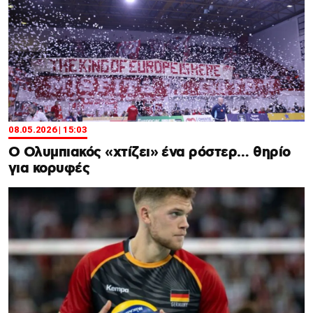
08.05.2026 | 15:03
Ο Ολυμπιακός «χτίζει» ένα ρόστερ… θηρίο
για κορυφές