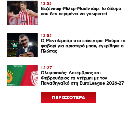
13:52
Βεζένκοφ-Μίλερ-ΜακΙντάιρ: Το δίδυμο
που δεν περιμένει να γνωριστεί
13:52
Ο Μεντιλιμπάρ στο επίκεντρο: Μούρα το
φαβορί για αριστερό μπακ, εγκρίθηκε ο
Πλώτας
12:27
Ολυμπιακός: Δεκέμβριος και
Φεβρουάριος τα ντέρμπι με τον
Παναθηναϊκό στη EuroLeague 2026-27
ΠΕΡΙΣΣΟΤΕΡΑ
12:24
Euroleague Basketball+: Το ψηφιακό
σπίτι του ευρωπαϊκού μπάσκετ ανοίγει
τον Σεπτέμβριο
12:21