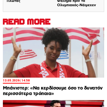
Πλώτας
Φάληρο πριν το
Ολυμπιακός-Νάιμεχεν
READ MORE
13.05.2026 | 14:58
Μπάνιστερ: «Να κερδίσουμε όσο το δυνατόν
περισσότερα τρόπαια»