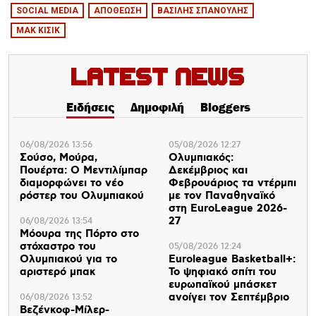
SOCIAL MEDIA
ΑΠΟΘΕΩΣΗ
ΒΑΣΙΛΗΣ ΣΠΑΝΟΥΛΗΣ
ΜΑΚ ΚΙΣΙΚ
Latest News
Ειδήσεις
Δημοφιλή
Bloggers
06/08/2026 13:56
05/08/2026 12:27
Σούσο, Μούρα,
Ολυμπιακός:
Πουέρτα: Ο Μεντιλίμπαρ
Δεκέμβριος και
διαμορφώνει το νέο
Φεβρουάριος τα ντέρμπι
ρόστερ του Ολυμπιακού
με τον Παναθηναϊκό
στη EuroLeague 2026-
27
06/08/2026 13:54
Μόουρα της Πόρτο στο
στόχαστρο του
05/08/2026 12:24
Ολυμπιακού για το
Euroleague Basketball+:
αριστερό μπακ
Το ψηφιακό σπίτι του
ευρωπαϊκού μπάσκετ
ανοίγει τον Σεπτέμβριο
06/08/2026 13:52
Βεζένκοφ-Μίλερ-