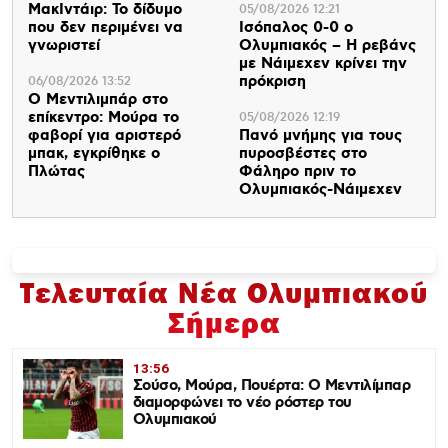
ΜακΙντάιρ: Το δίδυμο
05/08/2026 12:21
που δεν περιμένει να
Ισόπαλος 0-0 ο
γνωριστεί
Ολυμπιακός – Η ρεβάνς
με Νάιμεχεν κρίνει την
πρόκριση
06/08/2026 13:52
Ο Μεντιλιμπάρ στο
επίκεντρο: Μούρα το
05/08/2026 12:19
φαβορί για αριστερό
Πανό μνήμης για τους
μπακ, εγκρίθηκε ο
πυροσβέστες στο
Πλώτας
Φάληρο πριν το
Ολυμπιακός-Νάιμεχεν
Τελευταία Νέα Ολυμπιακού
Σήμερα
13:56
Σούσο, Μούρα, Πουέρτα: Ο Μεντιλίμπαρ
διαμορφώνει το νέο ρόστερ του
Ολυμπιακού