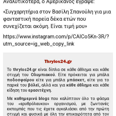
Αναλυτικότερα, ο Αμερικανός έγραψε:
«Συγχαρητήρια στον Βασίλη Σπανούλη για μια
φανταστική πορεία δέκα ετών που
συνεχίζεται ακόμη. Είναι τιμή μου»
https://www.instagram.com/p/CAICo5Kn-3R/?
utm_source=ig_web_copy_link
Thrylos24.gr
To
thrylos24.gr
είναι δίπλα σε κάθε άθλημα και κάθε
στιγμή του
Ολυμπιακού.
Είτε πρόκειται για μπάλα
ποδοσφαίρου
είτε για μπάλα
μπάσκετ,
είτε για το
παρκέ του
βόλεϊ,
αλλά και για
κάθε άθλημα
και κάθε
είδηση του
ερασιτέχνη.
Με
καθημερινά blogs
που καλύπτουν όλο το φάσμα
του «ερυθρόλευκου» οργανισμού, με ζωντανές
εκπομπές που τις έχετε αγκαλιάσει από την πρώτη
στιγμή και φυσικά με όλη την επικαιρότητα από τον