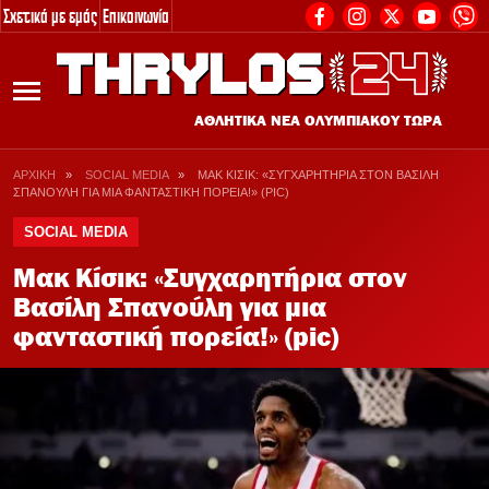
Σχετικά με εμάς
Επικοινωνία
2
ΔΗΓΟΙ
ΡΟΣΤ
ΑΘΛΗΤΙΚΑ ΝΕΑ ΟΛΥΜΠΙΑΚΟΥ ΤΩΡΑ
ΤΑ ΡΟΣΤΕΡ ΟΛΩΝ Τ
ine Casino Εξωτερικου
ΑΡΧΙΚΗ
»
SOCIAL MEDIA
»
ΜΑΚ ΚΙΣΙΚ: «ΣΥΓΧΑΡΗΤΗΡΙΑ ΣΤΟΝ ΒΑΣΙΛΗ
ΣΠΑΝΟΥΛΗ ΓΙΑ ΜΙΑ ΦΑΝΤΑΣΤΙΚΗ ΠΟΡΕΙΑ!» (PIC)
Ποδόσφαιρο
 τα Online Casino
SOCIAL MEDIA
Μπάσκετ
νουργια Online Casino
Μακ Κίσικ: «Συγχαρητήρια στον
Μπάσκετ Γυν
ινο Χωρις Ταυτοποιηση
Βασίλη Σπανούλη για μια
Βόλεϊ
ιχηματικες Εταιριες
φανταστική πορεία!» (pic)
Βόλεϊ Γυναικ
ες Στοιχηματικες Εταιριες
Πόλο Ανδρών
coin Καζίνο
Πόλο Γυναικ
e για Ποκερ