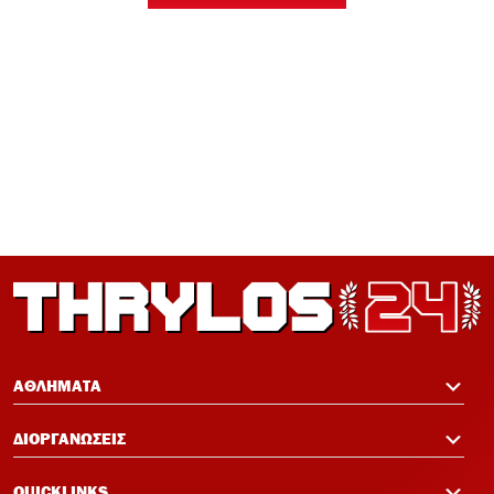
Euroleague Basketball+: Το ψηφιακό
σπίτι του ευρωπαϊκού μπάσκετ ανοίγει
τον Σεπτέμβριο
12:21
Ισόπαλος 0-0 ο Ολυμπιακός – Η ρεβάνς
με Νάιμεχεν κρίνει την πρόκριση
12:19
Πανό μνήμης για τους πυροσβέστες στο
Φάληρο πριν το Ολυμπιακός-Νάιμεχεν
12:14
Σαλάχ-Εντίν στον Ολυμπιακό:
Επικοινώνησε με Ελ Κααμπί και
ΑΘΛΗΜΑΤΑ
Μεντιλίμπαρ
ΔΙΟΡΓΑΝΩΣΕΙΣ
QUICKLINKS