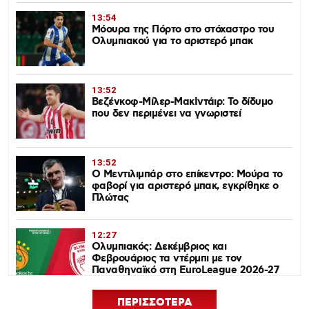
13:54
Μόουρα της Πόρτο στο στόχαστρο του
Ολυμπιακού για το αριστερό μπακ
13:52
Βεζένκοφ-Μίλερ-ΜακΙντάιρ: Το δίδυμο
που δεν περιμένει να γνωριστεί
13:52
Ο Μεντιλιμπάρ στο επίκεντρο: Μούρα το
φαβορί για αριστερό μπακ, εγκρίθηκε ο
Πλώτας
12:27
Ολυμπιακός: Δεκέμβριος και
Φεβρουάριος τα ντέρμπι με τον
Παναθηναϊκό στη EuroLeague 2026-27
ΠΕΡΙΣΣΟΤΕΡΑ
12:24