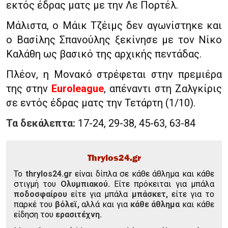
εκτός έδρας ματς με την Λε Πορτέλ.
Μάλιστα, ο Μάικ Τζέιμς δεν αγωνίστηκε και
ο Βασίλης Σπανούλης ξεκίνησε με τον Νίκο
Καλάθη ως βασικό της αρχικής πεντάδας.
Πλέον, η Μονακό στρέφεται στην πρεμιέρα
της στην
Euroleague
, απέναντι στη Ζαλγκίρις
σε εντός έδρας ματς την Τετάρτη (1/10).
Τα δεκάλεπτα:
17-24, 29-38, 45-63, 63-84
Thrylos24.gr
To
thrylos24.gr
είναι δίπλα σε κάθε άθλημα και κάθε
στιγμή του
Ολυμπιακού.
Είτε πρόκειται για μπάλα
ποδοσφαίρου
είτε για μπάλα
μπάσκετ,
είτε για το
παρκέ του
βόλεϊ,
αλλά και για
κάθε άθλημα
και κάθε
είδηση του
ερασιτέχνη.