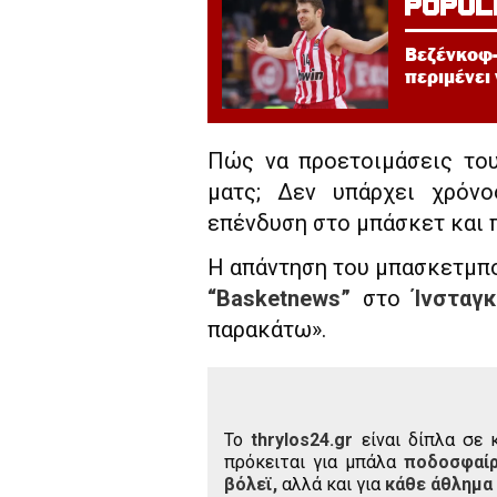
POPUL
Βεζένκοφ-
περιμένει
Πώς να προετοιμάσεις του
ματς; Δεν υπάρχει χρόνο
επένδυση στο μπάσκετ και π
Η απάντηση του μπασκετμπ
“Basketnews”
στο
Ίνσταγκ
παρακάτω».
To
thrylos24.gr
είναι δίπλα σε 
πρόκειται για μπάλα
ποδοσφαί
βόλεϊ,
αλλά και για
κάθε άθλημα