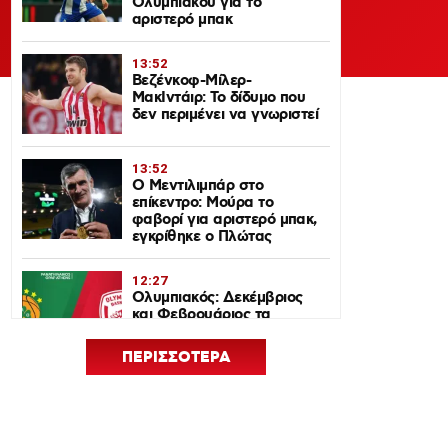
Ολυμπιακού για το
αριστερό μπακ
13:52
Βεζένκοφ-Μίλερ-
ΜακΙντάιρ: Το δίδυμο που
δεν περιμένει να γνωριστεί
13:52
Ο Μεντιλιμπάρ στο
επίκεντρο: Μούρα το
φαβορί για αριστερό μπακ,
εγκρίθηκε ο Πλώτας
12:27
Ολυμπιακός: Δεκέμβριος
και Φεβρουάριος τα
ντέρμπι με τον
Παναθηναϊκό στη
ΠΕΡΙΣΣΟΤΕΡΑ
EuroLeague 2026-27
12:24
Euroleague Basketball+: Το
ψηφιακό σπίτι του