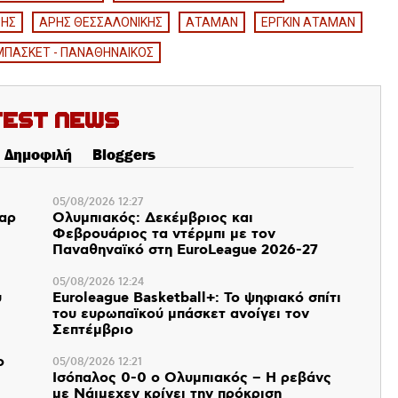
ΗΣ
ΑΡΗΣ ΘΕΣΣΑΛΟΝΙΚΗΣ
ΑΤΑΜΑΝ
ΕΡΓΚΙΝ ΑΤΑΜΑΝ
ΜΠΑΣΚΕΤ - ΠΑΝΑΘΗΝΑΙΚΟΣ
test News
Δημοφιλή
Bloggers
05/08/2026 12:27
παρ
Ολυμπιακός: Δεκέμβριος και
Φεβρουάριος τα ντέρμπι με τον
Παναθηναϊκό στη EuroLeague 2026-27
05/08/2026 12:24
υ
Euroleague Basketball+: Το ψηφιακό σπίτι
του ευρωπαϊκού μπάσκετ ανοίγει τον
Σεπτέμβριο
ο
05/08/2026 12:21
Ισόπαλος 0-0 ο Ολυμπιακός – Η ρεβάνς
με Νάιμεχεν κρίνει την πρόκριση