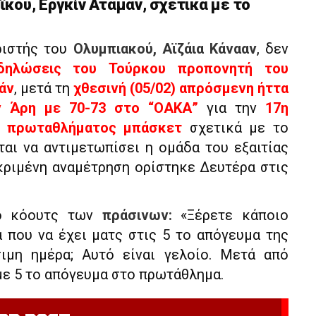
κού, Εργκίν Αταμάν, σχετικά με το
ιστής του
Ολυμπιακού,
Αϊζάια Κάνααν
, δεν
δηλώσεις του Τούρκου προπονητή του
άν
, μετά τη
χθεσινή (05/02) απρόσμενη ήττα
ν Άρη με 70-73 στο “ΟΑΚΑ”
για την
17η
ύ πρωταθλήματος μπάσκετ
σχετικά με το
αι να αντιμετωπίσει η ομάδα του εξαιτίας
κριμένη αναμέτρηση ορίστηκε Δευτέρα στις
 ο κόουτς των
πράσινων:
«Ξέρετε κάποιο
 που να έχει ματς στις 5 το απόγευμα της
ιμη ημέρα; Αυτό είναι γελοίο. Μετά από
ε 5 το απόγευμα στο πρωτάθλημα.