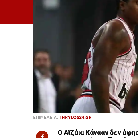
ΕΠΙΜΕΛΕΙΑ:
THRYLOS24.GR
Ο Αϊζάια Κάνααν δεν άφη