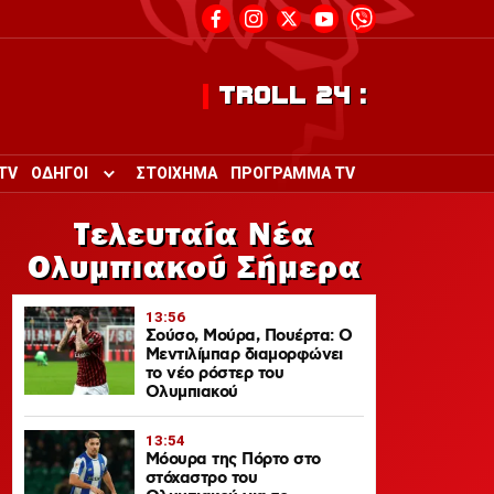
TROLL 24 :
TV
ΟΔΗΓΟΙ
ΣΤΟΙΧΗΜΑ
ΠΡΟΓΡΑΜΜΑ TV
Toggle submenu for ΟΔΗΓΟΙ
Τελευταία Νέα
Ολυμπιακού Σήμερα
13:56
Σούσο, Μούρα, Πουέρτα: Ο
Μεντιλίμπαρ διαμορφώνει
το νέο ρόστερ του
Ολυμπιακού
13:54
Μόουρα της Πόρτο στο
στόχαστρο του