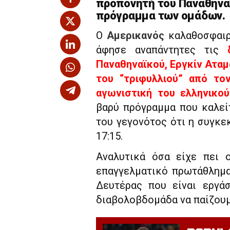
προπονητή του Παναθηναϊ
πρόγραμμα των ομάδων.
Ο
Αμερικανός
καλαθοσφαιρ
άφησε αναπάντητες τις
Παναθηναϊκού, Εργκίν Αταμ
του “τριφυλλιού” από το
αγωνιστική του ελληνικο
βαρύ πρόγραμμα που καλείτ
του γεγονότος ότι η συγκε
17:15.
Αναλυτικά όσα είχε πει
επαγγελματικό πρωτάθλημα
Δευτέρας που είναι εργάσ
διαβολοβδομάδα να παίζουμ