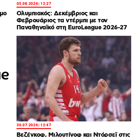
05.08.2026 | 12:27
υμο
Ολυμπιακός: Δεκέμβριος και
Φεβρουάριος τα ντέρμπι με τον
Παναθηναϊκό στη EuroLeague 2026-27
30.07.2026 | 12:47
Βεζένκοφ, Μιλουτίνοφ και Ντόρσεϊ στις