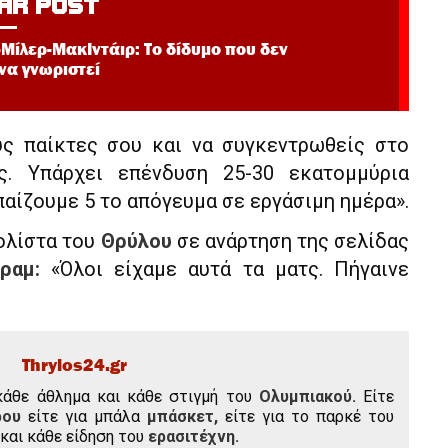
AR POST
Μίλερ-ΜακΙντάιρ: Το δίδυμο που δεν
 να γνωριστεί
ς παίκτες σου και να συγκεντρωθείς στο
ς. Υπάρχει επένδυση 25-30 εκατομμύρια
αίζουμε 5 το απόγευμα σε εργάσιμη ημέρα».
ολίστα του
Θρύλου
σε ανάρτηση της σελίδας
ραμ:
«Όλοι είχαμε αυτά τα ματς. Πήγαινε
Thrylos24.gr
κάθε άθλημα και κάθε στιγμή του
Ολυμπιακού.
Είτε
ρου
είτε για μπάλα
μπάσκετ,
είτε για το παρκέ του
και κάθε είδηση του
ερασιτέχνη.