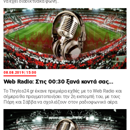
να έχει διαδικτυακά φωνή...
08.08.2019 | 15:00
Web Radio: Στις 00:30 ξανά κοντά σας…
Το Thrylos24.gr έκανε πρεμιέρα εχθές με το Web Radio και
σήμερα θα πραγματοποιήσει την 2η εκπομπή του, με τους
Πάρη και Σάββα να σχολιάζουν στον ραδιοφωνικό αέρα.