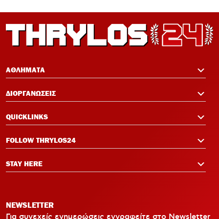
12:19
Πανό μνήμης για τους πυροσβέστες στο
Φάληρο πριν το Ολυμπιακός-Νάιμεχεν
12:14
Σαλάχ-Εντίν στον Ολυμπιακό:
Επικοινώνησε με Ελ Κααμπί και
ΑΘΛΗΜΑΤΑ
Μεντιλίμπαρ
ΔΙΟΡΓΑΝΩΣΕΙΣ
12:33
Ολυμπιακός: Ρεκόρ πώλησης Αντρέ
QUICKLINKS
Λουίς και τρεις νέες μεταγραφικές
ανάγκες
FOLLOW THRYLOS24
STAY HERE
NEWSLETTER
Για συνεχείς ενημερώσεις εγγραφείτε στο Newsletter