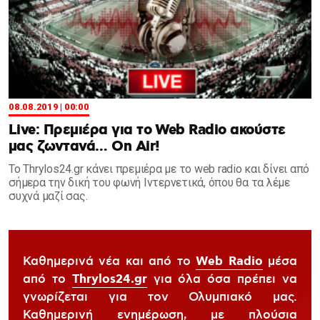
08.08.2019 | 00:00
Live: Πρεμιέρα για το Web Radio ακούστε
μας ζωντανά… On Air!
To Thrylos24.gr κάνει πρεμιέρα με το web radio και δίνει από
σήμερα την δική του φωνή Ιντερνετικά, όπου θα τα λέμε
συχνά μαζί σας.
Καθημερινά νέα και από το
Web Radio
μέσα
από το
Thrylos24.gr
για όλα όσα πρέπει να
γνωρίζεται για τον Ολυμπιακό μας.
Καθημερινή ενημέρωση, με πλούσια