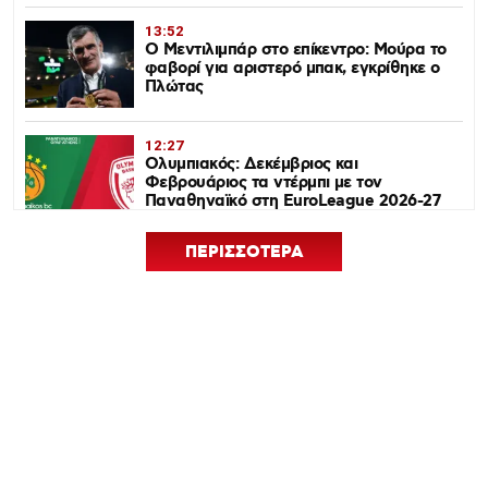
13:52
Ο Μεντιλιμπάρ στο επίκεντρο: Μούρα το
φαβορί για αριστερό μπακ, εγκρίθηκε ο
Πλώτας
12:27
Ολυμπιακός: Δεκέμβριος και
Φεβρουάριος τα ντέρμπι με τον
Παναθηναϊκό στη EuroLeague 2026-27
ΠΕΡΙΣΣΟΤΕΡΑ
12:24
Euroleague Basketball+: Το ψηφιακό
σπίτι του ευρωπαϊκού μπάσκετ ανοίγει
τον Σεπτέμβριο
12:21
Ισόπαλος 0-0 ο Ολυμπιακός – Η ρεβάνς
με Νάιμεχεν κρίνει την πρόκριση