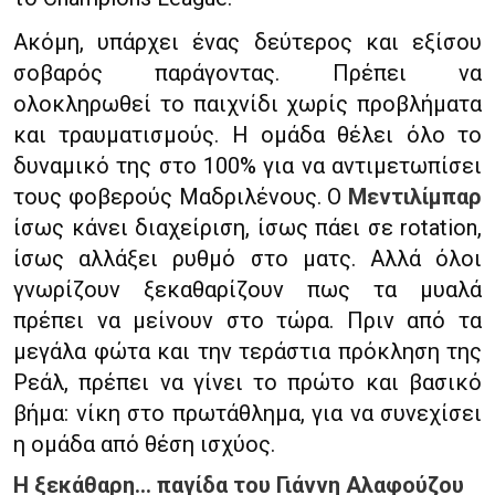
Ακόμη, υπάρχει ένας δεύτερος και εξίσου
σοβαρός παράγοντας. Πρέπει να
ολοκληρωθεί το παιχνίδι χωρίς προβλήματα
και τραυματισμούς. Η ομάδα θέλει όλο το
δυναμικό της στο 100% για να αντιμετωπίσει
τους φοβερούς Μαδριλένους. Ο
Μεντιλίμπαρ
ίσως κάνει διαχείριση, ίσως πάει σε rotation,
ίσως αλλάξει ρυθμό στο ματς. Αλλά όλοι
γνωρίζουν ξεκαθαρίζουν πως τα μυαλά
πρέπει να μείνουν στο τώρα. Πριν από τα
μεγάλα φώτα και την τεράστια πρόκληση της
Ρεάλ, πρέπει να γίνει το πρώτο και βασικό
βήμα: νίκη στο πρωτάθλημα, για να συνεχίσει
η ομάδα από θέση ισχύος.
Η ξεκάθαρη… παγίδα του Γιάννη Αλαφούζου