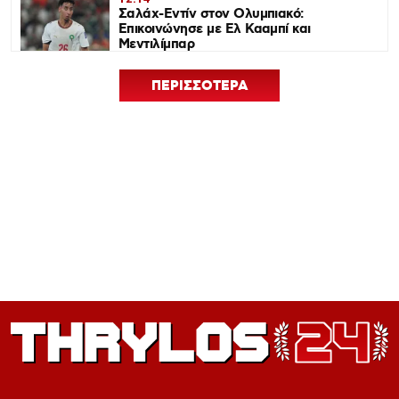
Σαλάχ-Εντίν στον Ολυμπιακό:
Επικοινώνησε με Ελ Κααμπί και
Μεντιλίμπαρ
ΠΕΡΙΣΣΟΤΕΡΑ
12:33
Ολυμπιακός: Ρεκόρ πώλησης Αντρέ
Λουίς και τρεις νέες μεταγραφικές
ανάγκες