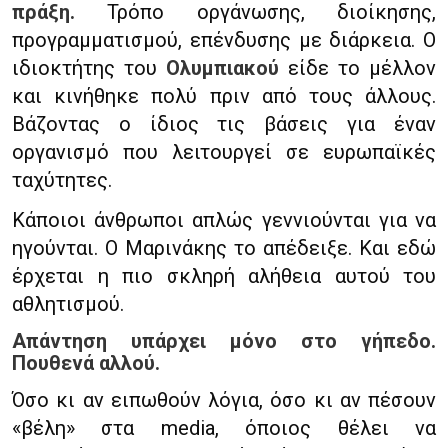
πράξη.
Τρόπο οργάνωσης, διοίκησης,
προγραμματισμού, επένδυσης με διάρκεια. Ο
ιδιοκτήτης του
Ολυμπιακού
είδε το μέλλον
και κινήθηκε πολύ πριν από τους άλλους.
Βάζοντας ο ίδιος τις βάσεις για έναν
οργανισμό που λειτουργεί σε ευρωπαϊκές
ταχύτητες.
Κάποιοι άνθρωποι απλώς γεννιούνται για να
ηγούνται. Ο Μαρινάκης το απέδειξε. Και εδώ
έρχεται η πιο σκληρή αλήθεια αυτού του
αθλητισμού.
Απάντηση υπάρχει μόνο στο γήπεδο.
Πουθενά αλλού.
Όσο κι αν ειπωθούν λόγια, όσο κι αν πέσουν
«βέλη» στα media, όποιος θέλει να