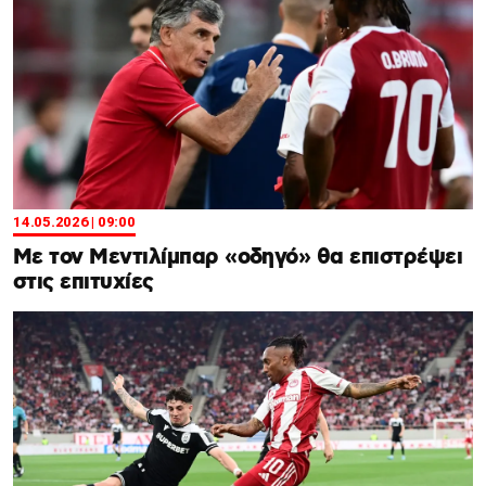
14.05.2026 | 09:00
Με τον Μεντιλίμπαρ «οδηγό» θα επιστρέψει
στις επιτυχίες