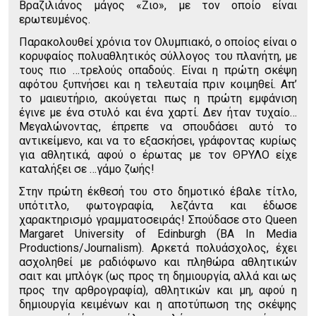
Βραζιλιάνος μάγος «Ζιο», με τον οποίο είναι
ερωτευμένος.
Παρακολουθεί χρόνια τον Ολυμπιακό, ο οποίος είναι ο
κορυφαίος πολυαθλητικός σύλλογος του πλανήτη, με
τους πιο …τρελούς οπαδούς. Είναι η πρώτη σκέψη
αφότου ξυπνήσει και η τελευταία πριν κοιμηθεί. Απ’
το μαιευτήριο, ακούγεται πως η πρώτη εμφάνιση
έγινε με ένα στυλό και ένα χαρτί. Δεν ήταν τυχαίο…
Μεγαλώνοντας, έπρεπε να σπουδάσει αυτό το
αντικείμενο, και να το εξασκήσει, γράφοντας κυρίως
για αθλητικά, αφού ο έρωτας με τον ΘΡΥΛΟ είχε
καταλήξει σε …γάμο ζωής!
Στην πρώτη έκθεσή του στο δημοτικό έβαλε τίτλο,
υπότιτλο, φωτογραφία, λεζάντα και έδωσε
χαρακτηρισμό γραμματοσειράς! Σπούδασε στο Queen
Margaret University of Edinburgh (BA In Media
Productions/Journalism). Αρκετά πολυάσχολος, έχει
ασχοληθεί με ραδιόφωνο και πληθώρα αθλητικών
σαιτ και μπλόγκ (ως προς τη δημιουργία, αλλά και ως
προς την αρθρογραφία), αθλητικών και μη, αφού η
δημιουργία κειμένων και η αποτύπωση της σκέψης