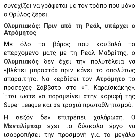
συνεχίζει να γράφεται με τον τρόπο που μόνο
ο Θρύλος ξέρει.
Ολυμπιακός: Πριν από τη Ρεάλ, υπάρχει ο
Ατρόμητος
Με όλο το βάρος που κουβαλά το
επερχόμενο ματς με τη Ρεάλ Μαδρίτης, ο
Ολυμπιακός
δεν έχει την πολυτέλεια να
«βλέπει μπροστά» πριν κάνει το απολύτως
απαραίτητο. Να κερδίσει τον
Ατρόμητο
το
προσεχές Σάββατο στο «Γ. Καραϊσκάκης».
Έτσι ώστε να παραμείνει στην κορυφή της
Super League και σε τροχιά πρωταθλητισμού.
Η σεζόν δεν επιτρέπει χαλάρωση. Ο
Μεντιλίμπαρ
έχει το δύσκολο έργο να
ισορροπήσει την προσμονή για το μεγάλο