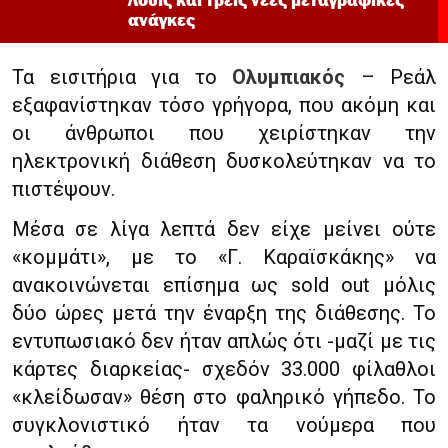
Λουίς και τρεις νέες μεταγραφικές
ανάγκες
Τα εισιτήρια για το
Ολυμπιακός
– Ρεάλ
εξαφανίστηκαν τόσο γρήγορα, που ακόμη και
οι άνθρωποι που χειρίστηκαν την
ηλεκτρονική διάθεση δυσκολεύτηκαν να το
πιστέψουν.
Μέσα σε λίγα λεπτά δεν είχε μείνει ούτε
«κομμάτι», με το «Γ. Καραϊσκάκης» να
ανακοινώνεται επίσημα ως sold out μόλις
δύο ώρες μετά την έναρξη της διάθεσης. Το
εντυπωσιακό δεν ήταν απλώς ότι -μαζί με τις
κάρτες διαρκείας- σχεδόν 33.000 φίλαθλοι
«κλείδωσαν» θέση στο φαληρικό γήπεδο. Το
συγκλονιστικό ήταν τα νούμερα που