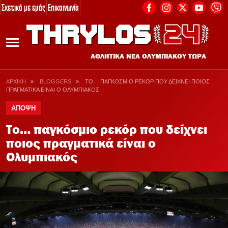
Σχετικά με εμάς
Επικοινωνία
2
ΔΗΓΟΙ
ΡΟΣΤ
ΑΘΛΗΤΙΚΑ ΝΕΑ ΟΛΥΜΠΙΑΚΟΥ ΤΩΡΑ
ΤΑ ΡΟΣΤΕΡ ΟΛΩΝ Τ
ine Casino Εξωτερικου
ΑΡΧΙΚΗ
»
BLOGGERS
»
ΤΟ… ΠΑΓΚΟΣΜΙΟ ΡΕΚΟΡ ΠΟΥ ΔΕΙΧΝΕΙ ΠΟΙΟΣ
ΠΡΑΓΜΑΤΙΚΑ ΕΙΝΑΙ Ο ΟΛΥΜΠΙΑΚΟΣ
Ποδόσφαιρο
 τα Online Casino
ΑΠΟΨΗ
Μπάσκετ
νουργια Online Casino
Το… παγκόσμιο ρεκόρ που δείχνει
Μπάσκετ Γυν
ινο Χωρις Ταυτοποιηση
ποιος πραγματικά είναι ο
Βόλεϊ
ιχηματικες Εταιριες
Ολυμπιακός
Βόλεϊ Γυναικ
ες Στοιχηματικες Εταιριες
Πόλο Ανδρών
coin Καζίνο
Πόλο Γυναικ
e για Ποκερ