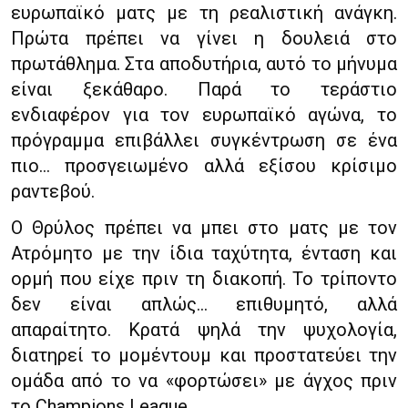
ευρωπαϊκό ματς με τη ρεαλιστική ανάγκη.
Πρώτα πρέπει να γίνει η δουλειά στο
πρωτάθλημα. Στα αποδυτήρια, αυτό το μήνυμα
είναι ξεκάθαρο. Παρά το τεράστιο
ενδιαφέρον για τον ευρωπαϊκό αγώνα, το
πρόγραμμα επιβάλλει συγκέντρωση σε ένα
πιο… προσγειωμένο αλλά εξίσου κρίσιμο
ραντεβού.
Ο Θρύλος πρέπει να μπει στο ματς με τον
Ατρόμητο με την ίδια ταχύτητα, ένταση και
ορμή που είχε πριν τη διακοπή. Το τρίποντο
δεν είναι απλώς… επιθυμητό, αλλά
απαραίτητο. Κρατά ψηλά την ψυχολογία,
διατηρεί το μομέντουμ και προστατεύει την
ομάδα από το να «φορτώσει» με άγχος πριν
το Champions League.