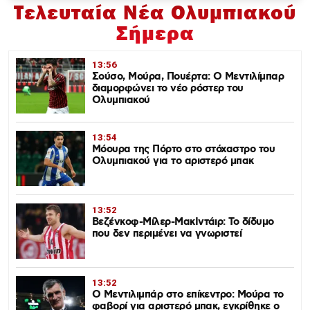
Τελευταία Νέα Ολυμπιακού
Σήμερα
13:56
Σούσο, Μούρα, Πουέρτα: Ο Μεντιλίμπαρ
διαμορφώνει το νέο ρόστερ του
Ολυμπιακού
13:54
Μόουρα της Πόρτο στο στόχαστρο του
Ολυμπιακού για το αριστερό μπακ
13:52
Βεζένκοφ-Μίλερ-ΜακΙντάιρ: Το δίδυμο
που δεν περιμένει να γνωριστεί
13:52
Ο Μεντιλιμπάρ στο επίκεντρο: Μούρα το
φαβορί για αριστερό μπακ, εγκρίθηκε ο