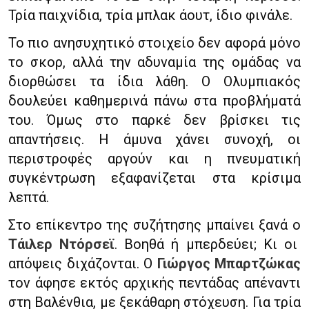
Τρία παιχνίδια, τρία μπλακ άουτ, ίδιο φινάλε.
Το πιο ανησυχητικό στοιχείο δεν αφορά μόνο
το σκορ, αλλά την αδυναμία της ομάδας να
διορθώσει τα ίδια λάθη. Ο Ολυμπιακός
δουλεύει καθημερινά πάνω στα προβλήματά
του. Όμως στο παρκέ δεν βρίσκει τις
απαντήσεις. Η άμυνα χάνει συνοχή, οι
περιστροφές αργούν και η πνευματική
συγκέντρωση εξαφανίζεται στα κρίσιμα
λεπτά.
Στο επίκεντρο της συζήτησης μπαίνει ξανά ο
Τάιλερ Ντόρσεϊ
. Βοηθά ή μπερδεύει; Κι οι
απόψεις διχάζονται. Ο
Γιώργος Μπαρτζώκας
τον άφησε εκτός αρχικής πεντάδας απέναντι
στη Βαλένθια, με ξεκάθαρη στόχευση. Για τρία