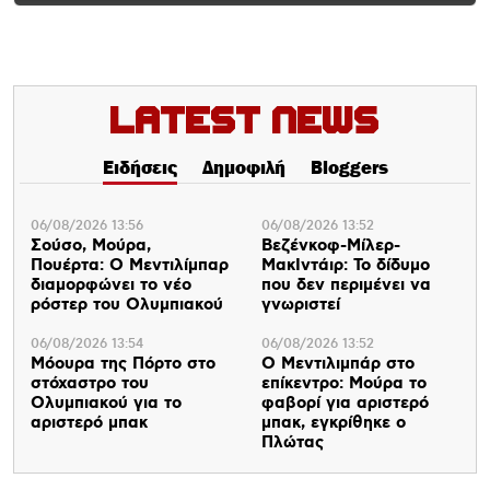
Latest News
Ειδήσεις
Δημοφιλή
Bloggers
06/08/2026 13:56
06/08/2026 13:52
Σούσο, Μούρα,
Βεζένκοφ-Μίλερ-
Πουέρτα: Ο Μεντιλίμπαρ
ΜακΙντάιρ: Το δίδυμο
διαμορφώνει το νέο
που δεν περιμένει να
ρόστερ του Ολυμπιακού
γνωριστεί
06/08/2026 13:54
06/08/2026 13:52
Μόουρα της Πόρτο στο
Ο Μεντιλιμπάρ στο
στόχαστρο του
επίκεντρο: Μούρα το
Ολυμπιακού για το
φαβορί για αριστερό
αριστερό μπακ
μπακ, εγκρίθηκε ο
Πλώτας