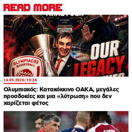
READ MORE
14.05.2026 | 15:26
Ολυμπιακός: Κατακόκκινο ΟΑΚΑ, μεγάλες
προσδοκίες και μια «λύτρωση» που δεν
χαρίζεται φέτος