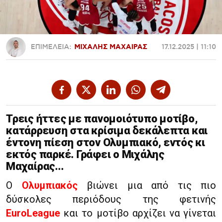
Χαντμπολ
ΕΠΙΜΕΛΕΙΑ:
ΜΙΧΑΛΗΣ ΜΑΧΑΙΡΑΣ
17.12.2025 | 11:10
Τρεις ήττες με πανομοιότυπο μοτίβο,
κατάρρευση στα κρίσιμα δεκάλεπτα και
έντονη πίεση στον Ολυμπιακό, εντός κι
εκτός παρκέ. Γράφει ο Μιχάλης
Μαχαίρας...
Ο
Ολυμπιακός
βιώνει μια από τις πιο
δύσκολες περιόδους της φετινής
EuroLeague
και το μοτίβο αρχίζει να γίνεται