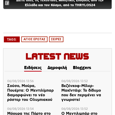
Δείτε όλες τις τελευταίες Αθλητικές Ειδήσεις από την
Ελλάδα και τον Κόσμο, από το THRYLOS24
TAGS:
ΑΓΙΟΣ ΕΡΩΤΑΣ
ΣΕΙΡΕΣ
Latest News
Ειδήσεις
Δημοφιλή
Bloggers
06/08/2026 13:56
06/08/2026 13:52
Σούσο, Μούρα,
Βεζένκοφ-Μίλερ-
Πουέρτα: Ο Μεντιλίμπαρ
ΜακΙντάιρ: Το δίδυμο
διαμορφώνει το νέο
που δεν περιμένει να
ρόστερ του Ολυμπιακού
γνωριστεί
06/08/2026 13:54
06/08/2026 13:52
Μόουρα της Πόρτο στο
Ο Μεντιλιμπάρ στο