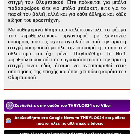
στιγμή του
Ολυμπιακού.
Είτε πρόκειται για μπάλα
ποδοσφαίρου
είτε για μπάλα
μπάσκετ,
είτε για το
παρκέ του
βόλεϊ,
αλλά και για
κάθε άθλημα
και κάθε
είδηση του
ερασιτέχνη.
Με
καθημερινά blogs
που καλύπτουν όλο το φάσμα
του «ερυθρόλευκου» οργανισμού, με ζωντανές
εκπομπές που τις έχετε αγκαλιάσει από την πρώτη
στιγμή και φυσικά με όλη την επικαιρότητα από τον
αθλητισμό και όχι μόνο.
Thrylos24.gr
, Το
Νο.1
«ερυθρόλευκο» σάιτ που αγκαλιάσατε από την πρώτη
στιγμή είναι εδώ, έτοιμο να ανταποκριθεί στις
απαιτήσεις της εποχής και όπου χτυπάει η καρδιά του
Ολυμπιακού.
Συνδεθείτε στην ομάδα του THRYLOS24 στο Viber
Ακολουθήστε στο Google News το THRYLOS24 και μάθετε
πρώτοι όλες τις αθλητικές ειδήσεις