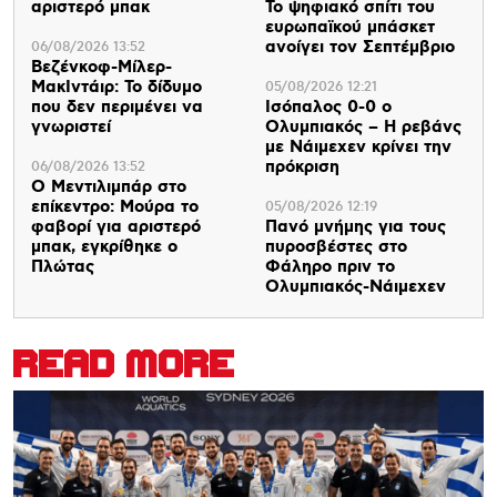
αριστερό μπακ
Το ψηφιακό σπίτι του
ευρωπαϊκού μπάσκετ
ανοίγει τον Σεπτέμβριο
06/08/2026 13:52
Βεζένκοφ-Μίλερ-
ΜακΙντάιρ: Το δίδυμο
05/08/2026 12:21
που δεν περιμένει να
Ισόπαλος 0-0 ο
γνωριστεί
Ολυμπιακός – Η ρεβάνς
με Νάιμεχεν κρίνει την
πρόκριση
06/08/2026 13:52
Ο Μεντιλιμπάρ στο
επίκεντρο: Μούρα το
05/08/2026 12:19
φαβορί για αριστερό
Πανό μνήμης για τους
μπακ, εγκρίθηκε ο
πυροσβέστες στο
Πλώτας
Φάληρο πριν το
Ολυμπιακός-Νάιμεχεν
READ MORE