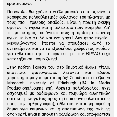
ερωτευμένος.
Παρακολουθεί χρόνια τον Ολυμπιακό, ο οποίος είναι ο
κορυφαίος πολυαθλητικός σύλλογος του πλανήτη, με
τους πιο …τρελούς οπαδούς. Είναι η πρώτη σκέψη
αφότου ξυπνήσει και η τελευταία πριν κοιμηθεί. Απ’
το μαιευτήριο, ακούγεται πως η πρώτη εμφάνιση
έγινε με ένα στυλό και ένα χαρτί. Δεν ήταν τυχαίο…
Μεγαλώνοντας, έπρεπε να σπουδάσει αυτό το
αντικείμενο, και να το εξασκήσει, γράφοντας κυρίως
για αθλητικά, αφού ο έρωτας με τον ΘΡΥΛΟ είχε
καταλήξει σε …γάμο ζωής!
Στην πρώτη έκθεσή του στο δημοτικό έβαλε τίτλο,
υπότιτλο, φωτογραφία, λεζάντα και έδωσε
χαρακτηρισμό γραμματοσειράς! Σπούδασε στο Queen
Margaret University of Edinburgh (BA In Media
Productions/Journalism). Αρκετά πολυάσχολος, έχει
ασχοληθεί με ραδιόφωνο και πληθώρα αθλητικών
σαιτ και μπλόγκ (ως προς τη δημιουργία, αλλά και ως
προς την αρθρογραφία), αθλητικών και μη, αφού η
δημιουργία κειμένων και η αποτύπωση της σκέψης
στο χαρτί, είναι η απόλυτη χαλάρωση και αποφόρτιση