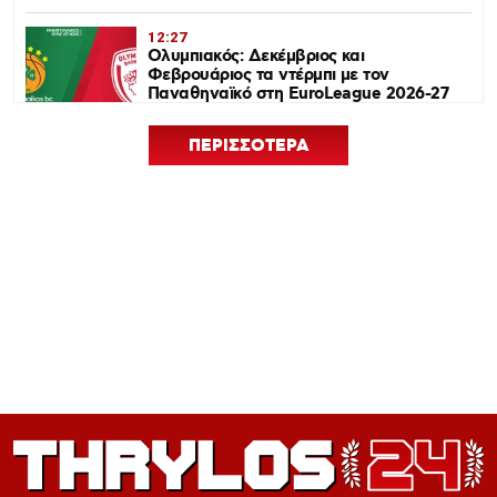
12:27
Ολυμπιακός: Δεκέμβριος και
Φεβρουάριος τα ντέρμπι με τον
Παναθηναϊκό στη EuroLeague 2026-27
ΠΕΡΙΣΣΟΤΕΡΑ
12:24
Euroleague Basketball+: Το ψηφιακό
σπίτι του ευρωπαϊκού μπάσκετ ανοίγει
τον Σεπτέμβριο
12:21
Ισόπαλος 0-0 ο Ολυμπιακός – Η ρεβάνς
με Νάιμεχεν κρίνει την πρόκριση
12:19
Πανό μνήμης για τους πυροσβέστες στο
Φάληρο πριν το Ολυμπιακός-Νάιμεχεν