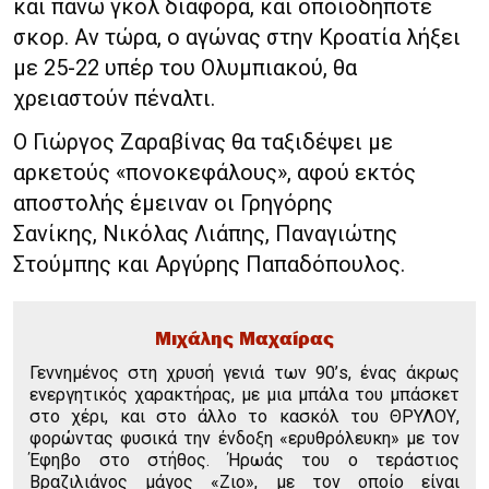
και πάνω γκολ διαφορά, και οποιοδήποτε
σκορ. Αν τώρα, ο αγώνας στην Κροατία λήξει
με 25-22 υπέρ του Ολυμπιακού, θα
χρειαστούν πέναλτι.
Ο Γιώργος Ζαραβίνας θα ταξιδέψει με
αρκετούς «πονοκεφάλους», αφού εκτός
αποστολής έμειναν οι Γρηγόρης
Σανίκης, Νικόλας Λιάπης, Παναγιώτης
Στούμπης και Αργύρης Παπαδόπουλος.
Μιχάλης Μαχαίρας
Γεννημένος στη χρυσή γενιά των 90’s, ένας άκρως
ενεργητικός χαρακτήρας, με μια μπάλα του μπάσκετ
στο χέρι, και στο άλλο το κασκόλ του ΘΡΥΛΟΥ,
φορώντας φυσικά την ένδοξη «ερυθρόλευκη» με τον
Έφηβο στο στήθος. Ήρωάς του ο τεράστιος
Βραζιλιάνος μάγος «Ζιο», με τον οποίο είναι