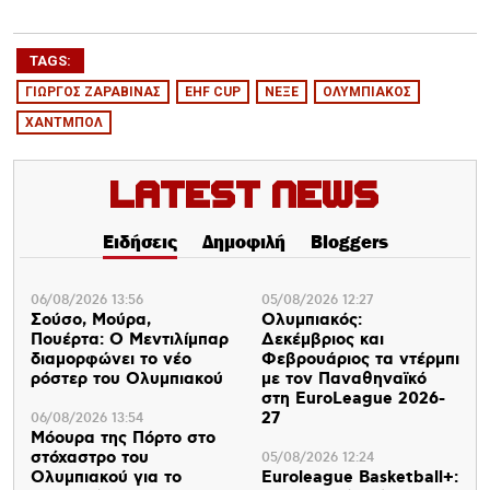
TAGS:
ΓΙΩΡΓΟΣ ΖΑΡΑΒΙΝΑΣ
ΕHF CUP
ΝΕΞΕ
ΟΛΥΜΠΙΑΚΟΣ
ΧΑΝΤΜΠΟΛ
Latest News
Ειδήσεις
Δημοφιλή
Bloggers
06/08/2026 13:56
05/08/2026 12:27
Σούσο, Μούρα,
Ολυμπιακός:
Πουέρτα: Ο Μεντιλίμπαρ
Δεκέμβριος και
διαμορφώνει το νέο
Φεβρουάριος τα ντέρμπι
ρόστερ του Ολυμπιακού
με τον Παναθηναϊκό
στη EuroLeague 2026-
27
06/08/2026 13:54
Μόουρα της Πόρτο στο
στόχαστρο του
05/08/2026 12:24
Ολυμπιακού για το
Euroleague Basketball+: