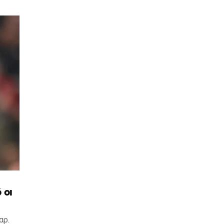
 οι
αρ.