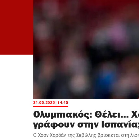
31.05.2025 | 14:45
Ολυμπιακός: Θέλει… Χο
γράφουν στην Ισπανία
Ο Χοάν Χορδάν της Σεβίλλης βρίσκεται στη λίσ