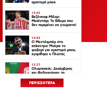
αριστερό μπακ
13:52
Βεζένκοφ-Μίλερ-
ΜακΙντάιρ: Το δίδυμο που
δεν περιμένει να γνωριστεί
13:52
Ο Μεντιλιμπάρ στο
επίκεντρο: Μούρα το
φαβορί για αριστερό μπακ,
εγκρίθηκε ο Πλώτας
12:27
Ολυμπιακός: Δεκέμβριος
και Φεβρουάριος τα
ντέρμπι με τον
Παναθηναϊκό στη
ΠΕΡΙΣΣΟΤΕΡΑ
EuroLeague 2026-27
12:24
Euroleague Basketball+: Το
ψηφιακό σπίτι του