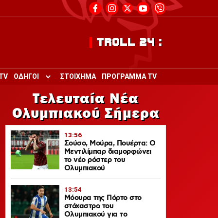
TROLL 24 :
TV
ΟΔΗΓΟΙ
ΣΤΟΙΧΗΜΑ
ΠΡΟΓΡΑΜΜΑ TV
Toggle submenu for ΟΔΗΓΟΙ
Τελευταία Νέα
Ολυμπιακού Σήμερα
13:56
Σούσο, Μούρα, Πουέρτα: Ο
Μεντιλίμπαρ διαμορφώνει
το νέο ρόστερ του
Ολυμπιακού
13:54
Μόουρα της Πόρτο στο
στόχαστρο του
Ολυμπιακού για το