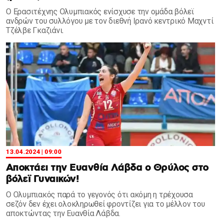
Ο Ερασιτέχνης Ολυμπιακός ενίσχυσε την ομάδα βόλεϊ
ανδρών του συλλόγου με τον διεθνή Ιρανό κεντρικό Μαχντί
Τζέλβε Γκαζιάνι.
13.04.2024 | 09:00
Αποκτάει την Ευανθία Λάβδα ο Θρύλος στο
βόλεϊ Γυναικών!
Ο Ολυμπιακός παρά το γεγονός ότι ακόμη η τρέχουσα
σεζόν δεν έχει ολοκληρωθεί φροντίζει για το μέλλον του
αποκτώντας την Ευανθία Λάβδα.