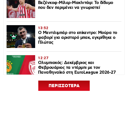
Βεζένκοφ-Μίλερ-ΜακΙντάιρ: Το δίδυμο
που δεν περιμένει να γνωριστεί
13:52
Ο Μεντιλιμπάρ στο επίκεντρο: Μούρα το
φαβορί για αριστερό μπακ, εγκρίθηκε ο
Πλώτας
12:27
Ολυμπιακός: Δεκέμβριος και
Φεβρουάριος τα ντέρμπι με τον
Παναθηναϊκό στη EuroLeague 2026-27
ΠΕΡΙΣΣΟΤΕΡΑ
12:24
Euroleague Basketball+: Το ψηφιακό
σπίτι του ευρωπαϊκού μπάσκετ ανοίγει
τον Σεπτέμβριο
12:21
Ισόπαλος 0-0 ο Ολυμπιακός – Η ρεβάνς
με Νάιμεχεν κρίνει την πρόκριση