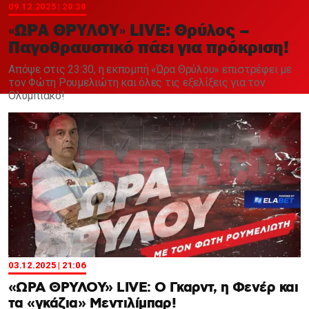
Χαντμπολ
09.12.2025 | 20:30
«ΩΡΑ ΘΡΥΛΟΥ» LIVE: Θρύλος –
Παγοθραυστικό πάει για πρόκριση!
Aπόψε στις 23:30, η εκπομπή «Ώρα Θρύλου» επιστρέφει με
τον Φώτη Ρουμελιώτη και όλες τις εξελίξεις για τον
Ολυμπιακό!
03.12.2025 | 21:06
«ΩΡΑ ΘΡΥΛΟΥ» LIVE: Ο Γκαρντ, η Φενέρ και
τα «γκάζια» Μεντιλίμπαρ!