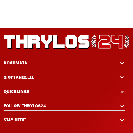
12:19
Πανό μνήμης για τους πυροσβέστες στο
Φάληρο πριν το Ολυμπιακός-Νάιμεχεν
12:14
Σαλάχ-Εντίν στον Ολυμπιακό:
Επικοινώνησε με Ελ Κααμπί και
ΑΘΛΗΜΑΤΑ
Μεντιλίμπαρ
ΔΙΟΡΓΑΝΩΣΕΙΣ
QUICKLINKS
FOLLOW THRYLOS24
STAY HERE