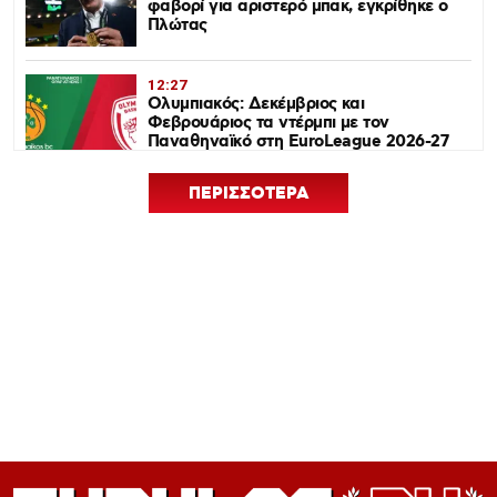
φαβορί για αριστερό μπακ, εγκρίθηκε ο
Πλώτας
12:27
Ολυμπιακός: Δεκέμβριος και
Φεβρουάριος τα ντέρμπι με τον
Παναθηναϊκό στη EuroLeague 2026-27
ΠΕΡΙΣΣΟΤΕΡΑ
12:24
Euroleague Basketball+: Το ψηφιακό
σπίτι του ευρωπαϊκού μπάσκετ ανοίγει
τον Σεπτέμβριο
12:21
Ισόπαλος 0-0 ο Ολυμπιακός – Η ρεβάνς
με Νάιμεχεν κρίνει την πρόκριση
12:19
Πανό μνήμης για τους πυροσβέστες στο
Φάληρο πριν το Ολυμπιακός-Νάιμεχεν