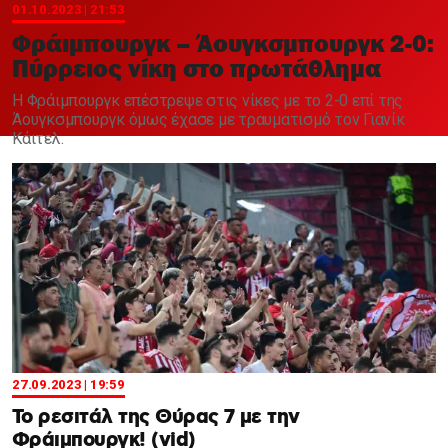
Χαντμπολ
01.10.2023 | 21:53
Φράιμπουργκ – Άουγκσμπουργκ 2-0:
Πύρρειος νίκη στο πρωτάθλημα
Η Φράιμπουργκ επέστρεψε στις νίκες με το 2-0 επί της
Άουγκσμπουργκ όμως έχασε με τραυματισμό τον Γιανίκ
Κάιτελ.
27.09.2023 | 19:59
Το ρεσιτάλ της Θύρας 7 με την
Φράιμπουργκ! (vid)