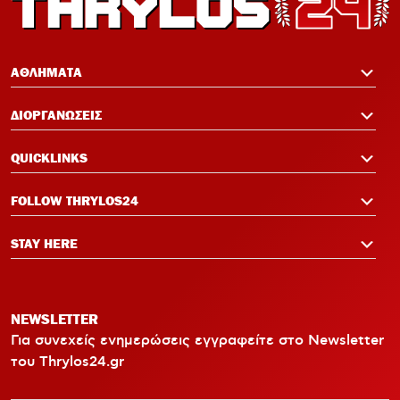
12:14
Σαλάχ-Εντίν στον Ολυμπιακό:
Επικοινώνησε με Ελ Κααμπί και
ΑΘΛΗΜΑΤΑ
Μεντιλίμπαρ
ΔΙΟΡΓΑΝΩΣΕΙΣ
12:33
Ολυμπιακός: Ρεκόρ πώλησης Αντρέ
QUICKLINKS
Λουίς και τρεις νέες μεταγραφικές
ανάγκες
FOLLOW THRYLOS24
STAY HERE
NEWSLETTER
Για συνεχείς ενημερώσεις εγγραφείτε στο Newsletter
του Thrylos24.gr