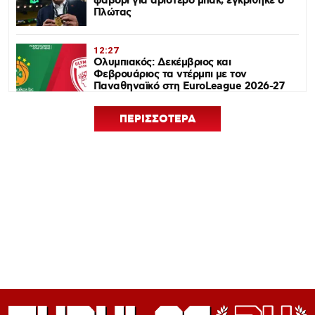
φαβορί για αριστερό μπακ, εγκρίθηκε ο
Πλώτας
12:27
Ολυμπιακός: Δεκέμβριος και
Φεβρουάριος τα ντέρμπι με τον
Παναθηναϊκό στη EuroLeague 2026-27
ΠΕΡΙΣΣΟΤΕΡΑ
12:24
Euroleague Basketball+: Το ψηφιακό
σπίτι του ευρωπαϊκού μπάσκετ ανοίγει
τον Σεπτέμβριο
12:21
Ισόπαλος 0-0 ο Ολυμπιακός – Η ρεβάνς
με Νάιμεχεν κρίνει την πρόκριση
12:19
Πανό μνήμης για τους πυροσβέστες στο
Φάληρο πριν το Ολυμπιακός-Νάιμεχεν