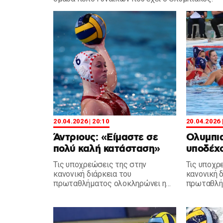
20.04.2026 | 20:10
20.04.2026 
Άντριους: «Είμαστε σε
Ολυμπια
πολύ καλή κατάσταση»
υποδέχο
Τις υποχρεώσεις της στην
Τις υποχρ
κανονική διάρκεια του
κανονική 
πρωταθλήματος ολοκληρώνει η
πρωταθλήμ
ομάδα πόλο Γυναικών του
Τρίτη (21/
Ολυμπιακού και η Άντριους έκανε
Γυναικών 
δηλώσεις.