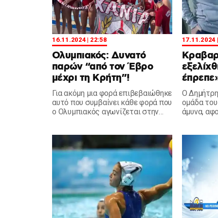
16.11.2024 | 22:58
17.11.2024 
Ολυμπιακός: Δυνατό
Κραβαρί
παρών “από τον Έβρο
εξελίχθ
μέχρι τη Κρήτη”!
έπρεπε»
Για ακόμη μια φορά επιβεβαιώθηκε
Ο Δημήτρη
αυτό που συμβαίνει κάθε φορά που
ομάδα του
ο Ολυμπιακός αγωνίζεται στην
άμυνα, αφ
Κρήτη, το «δεύτερο σπίτι» του.
γκολ, κέρ
1-18.