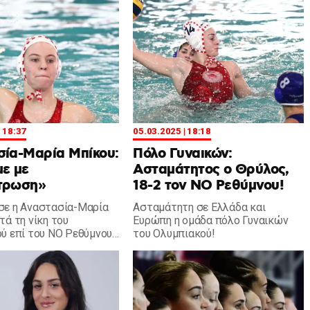
| 18:37
05.03.2025 | 18:18
σία-Μαρία Μπίκου:
Πόλο Γυναικών:
ε με
Ασταμάτητος ο Θρύλος,
τρωση»
18-2 τον ΝΟ Ρεθύμνου!
ε η Αναστασία-Μαρία
Ασταμάτητη σε Ελλάδα και
τά τη νίκη του
Ευρώπη η ομάδα πόλο Γυναικών
ύ επί του ΝΟ Ρεθύμνου
του Ολυμπιακού!
η αγωνιστική της Α1
ικών.