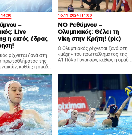
| 14:30
16.11.2024 | 11:00
ύμνου –
ΝΟ Ρεθύμνου –
κός: Live
Ολυμπιακός: Θέλει τη
ng η εκτός έδρας
νίκη στην Κρήτη! (pic)
ρηση!
Ο Ολυμπιακός ρίχνεται ξανά στη
«μάχη» του πρωταθλήματος της
κός ρίχνεται ξανά στη
Α1 Πόλο Γυναικών, καθώς η ομάδα
υ πρωταθλήματος της
μας αντιμετωπίζει το ΝΟ
υναικών, καθώς η ομάδα
Ρεθύμνου εκτός έδρας.
ετωπίζει το ΝΟ
εκτός έδρας.