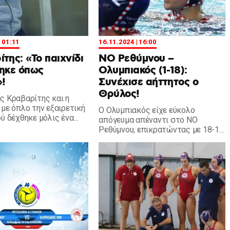
| 01:11
16.11.2024 | 16:00
της: «Το παιχνίδι
ΝΟ Ρεθύμνου –
ηκε όπως
Ολυμπιακός (1-18):
!
Συνέχισε αήττητος ο
Θρύλος!
ς Κραβαρίτης και η
 με όπλο την εξαιρετική
Ο Ολυμπιακός είχε εύκολο
ού δέχθηκε μόλις ένα
απόγευμα απέναντι στο ΝΟ
δισε τον ΝΟ Ρεθύμνου με
Ρεθύμνου, επικρατώντας με 18-1
στο κολυμβητήριο των Χανίων, για
την έκτη αγωνιστική της Α1 πόλο
Γυναικών.