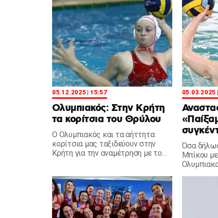
05.12.2025 | 15:57
05.03.2025 
Ολυμπιακός: Στην Κρήτη
Αναστα
τα κορίτσια του Θρύλου
«Παίξαμ
συγκέν
Ο Ολυμπιακός και τα αήττητα
κορίτσια μας ταξιδεύουν στην
Όσα δήλωσ
Κρήτη για την αναμέτρηση με το
Μπίκου με
ΝΟ Ρεθύμνου το μεσημέρι του
Ολυμπιακο
Σαββάτου.
για την 17
πόλο Γυνα