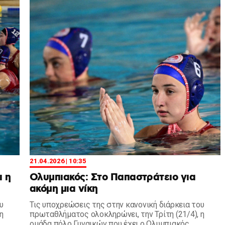
21.04.2026 | 10:35
ι η
Ολυμπιακός: Στο Παπαστράτειο για
ακόμη μια νίκη
υ
Τις υποχρεώσεις της στην κανονική διάρκεια του
η
πρωταθλήματος ολοκληρώνει, την Τρίτη (21/4), η
ομάδα πόλο Γυναικών που έχει ο Ολυμπιακός.