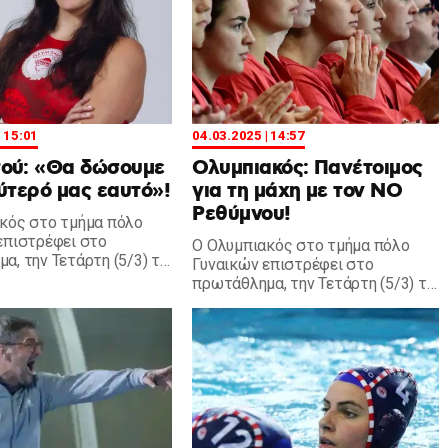
| 15:01
04.03.2025 | 14:57
ού: «Θα δώσουμε
Ολυμπιακός: Πανέτοιμος
ύτερό μας εαυτό»!
για τη μάχη με τον ΝΟ
Ρεθύμνου!
κός στο τμήμα πόλο
επιστρέφει στο
Ο Ολυμπιακός στο τμήμα πόλο
α, την Τετάρτη (5/3) το
Γυναικών επιστρέφει στο
και η Δρακωτού
πρωτάθλημα, την Τετάρτη (5/3) το
σε δηλώσεις.
μεσημέρι και θα αντιμετωπίσει
τον ΝΟ Ρεθύμνου.