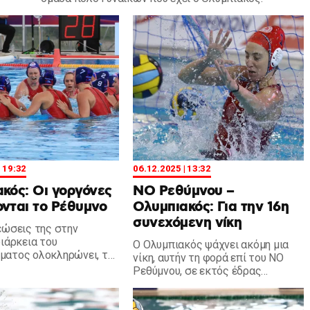
| 19:32
06.12.2025 | 13:32
κός: Οι γοργόνες
ΝΟ Ρεθύμνου –
νται το Ρέθυμνο
Ολυμπιακός: Για την 16η
συνεχόμενη νίκη
εώσεις της στην
διάρκεια του
Ο Ολυμπιακός ψάχνει ακόμη μια
ατος ολοκληρώνει, την
νίκη, αυτήν τη φορά επί του ΝΟ
4), η ομάδα πόλο
Ρεθύμνου, σε εκτός έδρας
που έχει ο Ολυμπιακός.
αναμέτρηση.