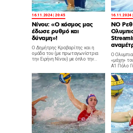
16.11.2024 | 20:45
16.11.2024 
Νίνου: «Ο κόσμος μας
ΝΟ Ρεθ
έδωσε ρυθμό και
Ολυμπια
δύναμη»!
Streami
αναμέτ
Ο Δημήτρης Κραβαρίτης και η
ομάδα του (με πρωταγωνίστρια
Ο Ολυμπια
την Ειρήνη Νίνου) με όπλο την
«μάχη» το
εξαιρετική άμυνα επικράτησε του
Α1 Πόλο Γ
ΑΟ Ρεθύμνου.
μας αντιμ
Ρεθύμνου 