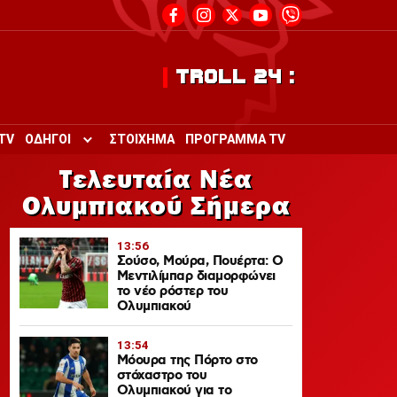
TROLL 24 :
TV
ΟΔΗΓΟΙ
ΣΤΟΙΧΗΜΑ
ΠΡΟΓΡΑΜΜΑ TV
Toggle submenu for ΟΔΗΓΟΙ
Τελευταία Νέα
Ολυμπιακού Σήμερα
13:56
Σούσο, Μούρα, Πουέρτα: Ο
Μεντιλίμπαρ διαμορφώνει
το νέο ρόστερ του
Ολυμπιακού
13:54
Μόουρα της Πόρτο στο
στόχαστρο του
Ολυμπιακού για το