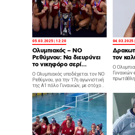
05.03.2025 | 12:20
04.03.2025 
Ολυμπιακός – ΝΟ
Δρακωτ
Ρεθύμνου: Να διευρύνει
τον καλ
το νικηφόρο σερί…
Ο Ολυμπια
Γυναικών 
Ο Ολυμπιακός υποδέχεται τον ΝΟ
πρωτάθλημ
Ρεθύμνου, για την 17η αγωνιστική
μεσημέρι 
της Α1 πόλο Γυναικών, με στόχο
παραχώρη
ακόμη μια νίκη και το να
διευρυνθεί το νικηφόρο σερί του
Θρύλου.