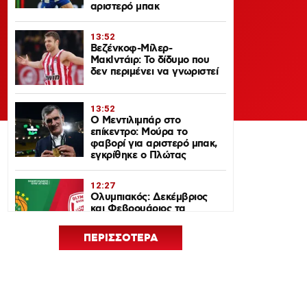
αριστερό μπακ
13:52
Βεζένκοφ-Μίλερ-
ΜακΙντάιρ: Το δίδυμο που
δεν περιμένει να γνωριστεί
13:52
Ο Μεντιλιμπάρ στο
επίκεντρο: Μούρα το
φαβορί για αριστερό μπακ,
εγκρίθηκε ο Πλώτας
12:27
Ολυμπιακός: Δεκέμβριος
και Φεβρουάριος τα
ντέρμπι με τον
Παναθηναϊκό στη
ΠΕΡΙΣΣΟΤΕΡΑ
EuroLeague 2026-27
12:24
Euroleague Basketball+: Το
ψηφιακό σπίτι του