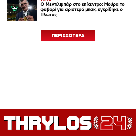
Ο Μεντιλιμπάρ στο επίκεντρο: Μούρα το
φαβορί για αριστερό μπακ, εγκρίθηκε ο
Πλώτας
ΠΕΡΙΣΣΟΤΕΡΑ