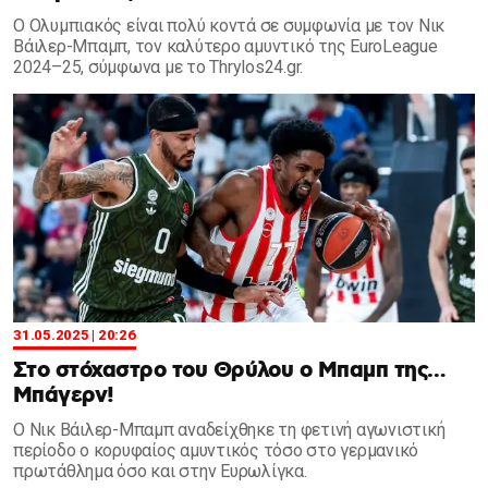
Ο Ολυμπιακός είναι πολύ κοντά σε συμφωνία με τον Νικ
Βάιλερ-Μπαμπ, τον καλύτερο αμυντικό της EuroLeague
2024–25, σύμφωνα με το Thrylos24.gr.
31.05.2025 | 20:26
Στο στόχαστρο του Θρύλου ο Μπαμπ της…
Μπάγερν!
Ο Νικ Βάιλερ-Μπαμπ αναδείχθηκε τη φετινή αγωνιστική
περίοδο ο κορυφαίος αμυντικός τόσο στο γερμανικό
πρωτάθλημα όσο και στην Ευρωλίγκα.