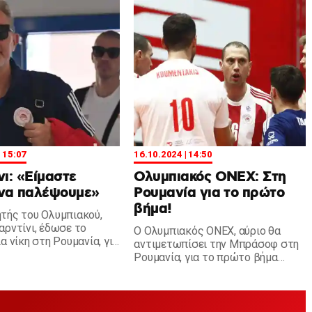
όψε.
| 15:07
16.10.2024 | 14:50
νι: «Είμαστε
Ολυμπιακός ΟΝΕΧ: Στη
 να παλέψουμε»
Ρουμανία για το πρώτο
βήμα!
τής του Ολυμπιακού,
αρντίνι, έδωσε το
Ο Ολυμπιακός ΟΝΕΧ, αύριο θα
α νίκη στη Ρουμανία, για
αντιμετωπίσει την Μπράσοφ στη
τρηση επί της Μπράσοφ.
Ρουμανία, για το πρώτο βήμα
πρόκρισης του τρίτου
προκριματικού γύρου.