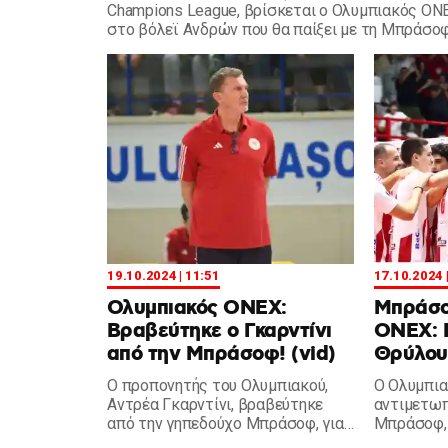
Champions League, βρίσκεται ο Ολυμπιακός ΟΝ
στο βόλεϊ Ανδρών που θα παίξει με τη Μπράσοφ
19.10.2024 | 11:51
17.10.2024 
Ολυμπιακός ΟΝΕΧ:
Μπράσο
Βραβεύτηκε ο Γκαρντίνι
ΟΝΕΧ: 
από την Μπράσοφ! (vid)
Θρύλου 
Ο προπονητής του Ολυμπιακού,
Ο Ολυμπι
Αντρέα Γκαρντίνι, βραβεύτηκε
αντιμετωπ
από την γηπεδούχο Μπράσοφ, για
Μπράσοφ, 
την προσφορά του στο παγκόσμιο
γνωστοποι