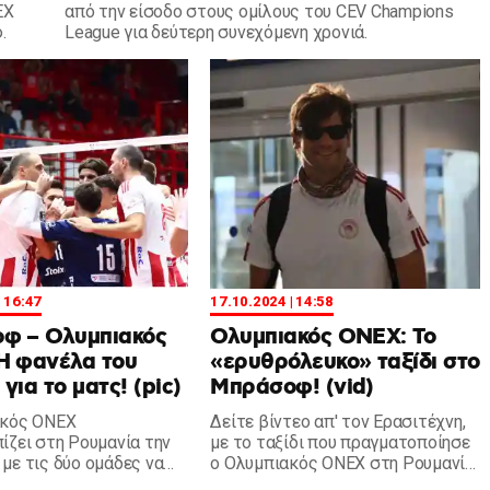
ΕΧ
από την είσοδο στους ομίλους του CEV Champions
.
League για δεύτερη συνεχόμενη χρονιά.
| 16:47
17.10.2024 | 14:58
φ – Ολυμπιακός
Ολυμπιακός ΟΝΕΧ: Το
Η φανέλα του
«ερυθρόλευκο» ταξίδι στο
για το ματς! (pic)
Μπράσοφ! (vid)
ακός ΟΝΕΧ
Δείτε βίντεο απ' τον Ερασιτέχνη,
ίζει στη Ρουμανία την
με το ταξίδι που πραγματοποίησε
με τις δύο ομάδες να
ο Ολυμπιακός ΟΝΕΧ στη Ρουμανία,
ούν τη φανέλα που θα
λίγες ώρες πριν το ματς.