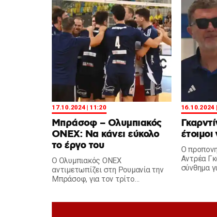
βόλεϊ.
φορούν απ
17.10.2024 | 11:20
16.10.2024 
Μπράσοφ – Ολυμπιακός
Γκαρντί
ΟΝΕΧ: Να κάνει εύκολο
έτοιμοι
το έργο του
Ο προπονη
Αντρέα Γκ
Ο Ολυμπιακός ΟΝΕΧ
σύνθημα γι
αντιμετωπίζει στη Ρουμανία την
την αναμέ
Μπράσοφ, για τον τρίτο
προκριματικό γύρο του CEV
Champions League, θέλοντας
μονάχα την πρόκριση.