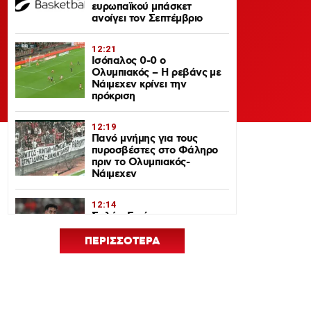
ευρωπαϊκού μπάσκετ
ανοίγει τον Σεπτέμβριο
12:21
Ισόπαλος 0-0 ο
Ολυμπιακός – Η ρεβάνς με
Νάιμεχεν κρίνει την
πρόκριση
12:19
Πανό μνήμης για τους
πυροσβέστες στο Φάληρο
πριν το Ολυμπιακός-
Νάιμεχεν
12:14
Σαλάχ-Εντίν στον
Ολυμπιακό: Επικοινώνησε
με Ελ Κααμπί και
ΠΕΡΙΣΣΟΤΕΡΑ
Μεντιλίμπαρ
12:33
Ολυμπιακός: Ρεκόρ
πώλησης Αντρέ Λουίς και