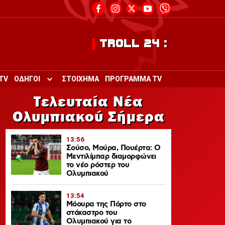
TROLL 24 :
TV
ΟΔΗΓΟΙ
ΣΤΟΙΧΗΜΑ
ΠΡΟΓΡΑΜΜΑ TV
Toggle submenu for ΟΔΗΓΟΙ
Τελευταία Νέα
Ολυμπιακού Σήμερα
13:56
Σούσο, Μούρα, Πουέρτα: Ο
Μεντιλίμπαρ διαμορφώνει
το νέο ρόστερ του
Ολυμπιακού
13:54
Μόουρα της Πόρτο στο
στόχαστρο του
Ολυμπιακού για το