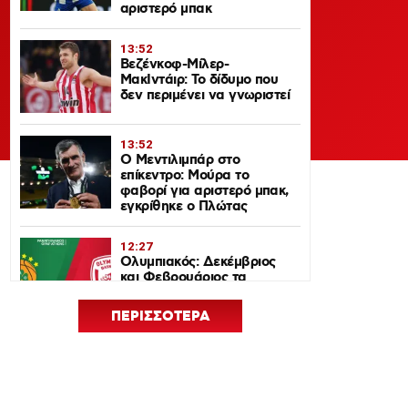
αριστερό μπακ
13:52
Βεζένκοφ-Μίλερ-
ΜακΙντάιρ: Το δίδυμο που
δεν περιμένει να γνωριστεί
13:52
Ο Μεντιλιμπάρ στο
επίκεντρο: Μούρα το
φαβορί για αριστερό μπακ,
εγκρίθηκε ο Πλώτας
12:27
Ολυμπιακός: Δεκέμβριος
και Φεβρουάριος τα
ντέρμπι με τον
Παναθηναϊκό στη
ΠΕΡΙΣΣΟΤΕΡΑ
EuroLeague 2026-27
12:24
Euroleague Basketball+: Το
ψηφιακό σπίτι του