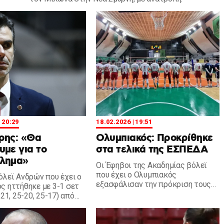
| 20:29
18.02.2026 | 19:51
ρης: «Θα
Ολυμπιακός: Προκρίθηκε
με για το
στα τελικά της ΕΣΠΕΔΑ
λημα»
Οι Έφηβοι της Ακαδημίας βόλεϊ
που έχει ο Ολυμπιακός
όλεϊ Ανδρών που έχει ο
εξασφάλισαν την πρόκριση τους
ς ηττήθηκε με 3-1 σετ
στην τελική φάση του
-21, 25-20, 25-17) από
πρωταθλήματος ΕΣΠΕΔΑ.
α και ο Βουρδέρης
ώσεις.