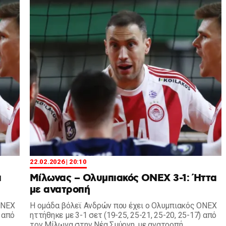
22.02.2026 | 20:10
α
Μίλωνας – Ολυμπιακός ΟΝΕΧ 3-1: Ήττα
με ανατροπή
ΟΝΕΧ
Η ομάδα βόλεϊ Ανδρών που έχει ο Ολυμπιακός ΟΝΕΧ
) από
ηττήθηκε με 3-1 σετ (19-25, 25-21, 25-20, 25-17) από
τον Μίλωνα στην Νέα Σμύρνη, με ανατροπή.