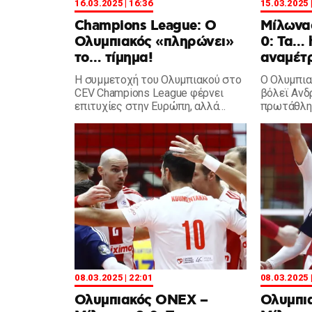
16.03.2025 | 16:36
15.03.2025 
Champions League: Ο
Μίλωνας
Ολυμπιακός «πληρώνει»
0: Τα… 
το… τίμημα!
αναμέτ
Η συμμετοχή του Ολυμπιακού στο
Ο Ολυμπια
CEV Champions League φέρνει
βόλεϊ Ανδ
επιτυχίες στην Ευρώπη, αλλά
πρωτάθλημ
κοστίζει ακριβά στο πρωτάθλημα
Γιαστρέμπ
με ήττες και κούραση.
ήττα από 
08.03.2025 | 22:01
08.03.2025 
Ολυμπιακός ΟΝΕΧ –
Ολυμπι