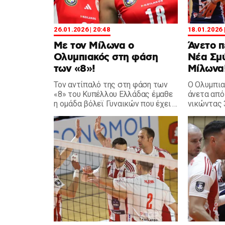
26.01.2026 | 20:48
18.01.2026 
Με τον Μίλωνα ο
Άνετο π
Ολυμπιακός στη φάση
Νέα Σμύ
των «8»!
Μίλωνα
Τον αντίπαλό της στη φάση των
Ο Ολυμπια
«8» του Κυπέλλου Ελλάδας έμαθε
άνετα από
η ομάδα βόλεϊ Γυναικών που έχει ο
νικώντας 
Ολυμπιακός, από τη σημερινή
14η αγωνι
κλήρωση.
με κορυφα
π.).