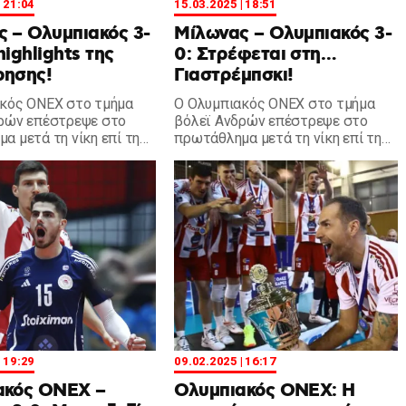
| 21:04
15.03.2025 | 18:51
 – Ολυμπιακός 3-
Μίλωνας – Ολυμπιακός 3-
highlights της
0: Στρέφεται στη…
ρησης!
Γιαστρέμπσκι!
κός ΟΝΕΧ στο τμήμα
Ο Ολυμπιακός ΟΝΕΧ στο τμήμα
ρών επέστρεψε στο
βόλεϊ Ανδρών επέστρεψε στο
α μετά τη νίκη επί της
πρωτάθλημα μετά τη νίκη επί της
σκι και γνώρισε την
Γιαστρέμπσκι και γνώρισε την
τον Μίλωνα.
ήττα από τον Μίλωνα.
| 19:29
09.02.2025 | 16:17
ακός ΟΝΕΧ –
Ολυμπιακός ΟΝΕΧ: Η