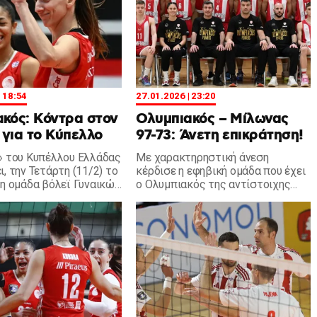
| 18:54
27.01.2026 | 23:20
κός: Κόντρα στον
Ολυμπιακός – Μίλωνας
για το Κύπελλο
97-73: Άνετη επικράτηση!
» του Κυπέλλου Ελλάδας
Με χαρακτηρηστική άνεση
, την Τετάρτη (11/2) το
κέρδισε η εφηβική ομάδα που έχει
 η ομάδα βόλεϊ Γυναικών
ο Ολυμπιακός της αντίστοιχης
ο Ολυμπιακός, κόντρα
του Μίλωνα, επικρατώντας με 97-
να.
73 στο ΣΕΦ.