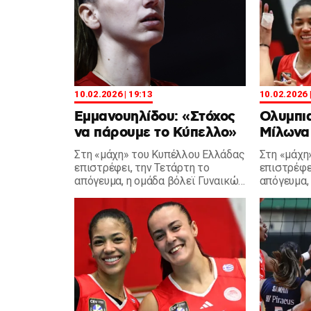
10.02.2026 | 19:13
10.02.2026 
Εμμανουηλίδου: «Στόχος
Ολυμπια
να πάρουμε το Κύπελλο»
Μίλωνα 
Στη «μάχη» του Κυπέλλου Ελλάδας
Στη «μάχη
επιστρέφει, την Τετάρτη το
επιστρέφει
απόγευμα, η ομάδα βόλεϊ Γυναικών
απόγευμα,
του Θρύλου και η Εμμανουηλίδου
που έχει 
έκανε δηλώσεις.
στον Μίλω