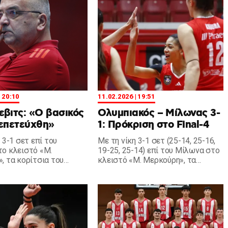
| 20:10
11.02.2026 | 19:51
βιτς: «Ο βασικός
Ολυμπιακός – Μίλωνας 3-
 επετεύχθη»
1: Πρόκριση στο Final-4
 3-1 σετ επί του
Με τη νίκη 3-1 σετ (25-14, 25-16,
ο κλειστό «Μ.
19-25, 25-14) επί του Μίλωνα στο
, τα κορίτσια του
κλειστό «Μ. Μερκούρη», τα
ραν πρόκριση και ο
κορίτσια του Θρύλου πήραν
ιτς παραχώρησε
πρόκριση στο Final-4.