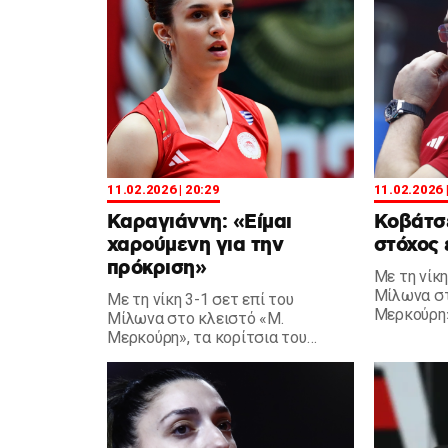
11.02.2026 | 20:29
11.02.2026 
Καραγιάννη: «Είμαι
Κοβάτσε
χαρούμενη για την
στόχος
πρόκριση»
Με τη νίκη
Μίλωνα στ
Με τη νίκη 3-1 σετ επί του
Μερκούρη»
Μίλωνα στο κλειστό «Μ.
Θρύλου πή
Μερκούρη», τα κορίτσια του
Κοβάτσεβ
Θρύλου πήραν πρόκριση και η
δηλώσεις.
Καραγιάννη παραχώρησε
δηλώσεις.