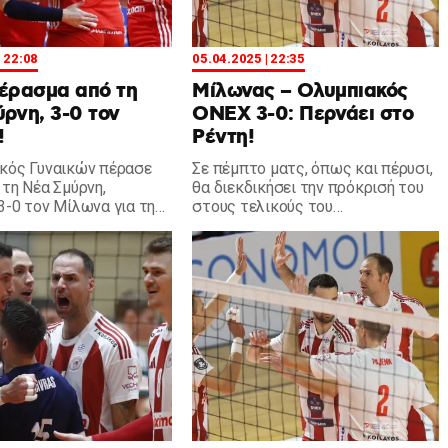
| 22:08
05.04.2025 | 22:35
έρασμα από τη
Μίλωνας – Ολυμπιακός
ρνη, 3-0 τον
ONEX 3-0: Περνάει στο
!
Ρέντη!
κός Γυναικών πέρασε
Σε πέμπτο ματς, όπως και πέρυσι,
 τη Νέα Σμύρνη,
θα διεκδικήσει την πρόκρισή του
3-0 τον Μίλωνα για τη
στους τελικούς του
στική της Volley League
πρωταθλήματος ο Ολυμπιακός
ία την Κούμπουρα (23
ONEX στο τμήμα βόλεϊ Ανδρών.