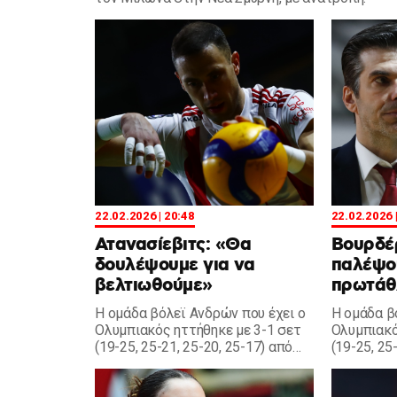
22.02.2026 | 20:48
22.02.2026 
Ατανασίεβιτς: «Θα
Βουρδέ
δουλέψουμε για να
παλέψου
βελτιωθούμε»
πρωτάθ
Η ομάδα βόλεϊ Ανδρών που έχει ο
Η ομάδα β
Ολυμπιακός ηττήθηκε με 3-1 σετ
Ολυμπιακό
(19-25, 25-21, 25-20, 25-17) από
(19-25, 25
τον Μίλωνα και ο Ατανασίεβιτς
τον Μίλων
έκανε δηλώσεις.
έκανε δηλ