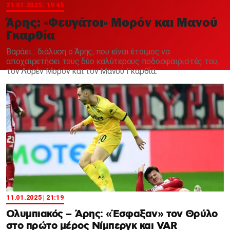
Χαντμπολ
21.01.2025 | 19:45
Άρης: «Φευγάτοι» Μορόν και Μανού
Γκαρθία
Βαράει... διάλυση ο Άρης, που είναι έτοιμος να
αποχαιρετήσει τους δύο καλύτερους ποδοσφαιριστές του,
τον Λορέν Μορόν και τον Μανού Γκαρθία.
11.01.2025 | 21:19
Ολυμπιακός – Άρης: «Έσφαξαν» τον Θρύλο
στο πρώτο μέρος Νίμπεργκ και VAR