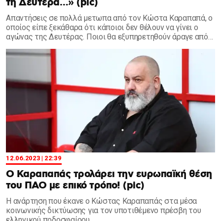
τη Δευτέρα…» (pic)
Απαντήσεις σε πολλά μετωπα από τον Κώστα Καραπαπά, ο
οποίος είπε ξεκάθαρα ότι κάποιοι δεν θέλουν να γίνει ο
αγώνας της Δευτέρας. Ποιοι θα εξυπηρετηθούν άραγε από
κάτι τέτοιο;
12.06.2023 | 22:39
Ο Καραπαπάς τρολάρει την ευρωπαϊκή θέση
του ΠΑΟ με επικό τρόπο! (pic)
Η ανάρτηση που έκανε ο Κώστας Καραπαπάς στα μέσα
κοινωνικής δικτύωσης για τον υποτιθέμενο πρέσβη του
ελληνικού ποδοσφαίρου.