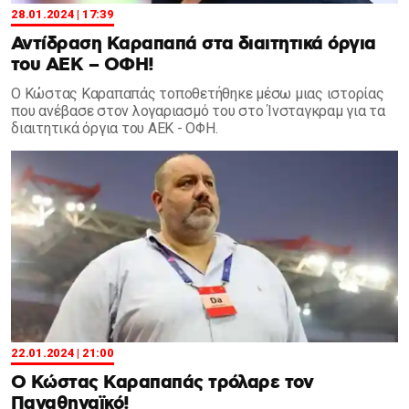
28.01.2024 | 17:39
Αντίδραση Καραπαπά στα διαιτητικά όργια
του ΑΕΚ – ΟΦΗ!
Ο Κώστας Καραπαπάς τοποθετήθηκε μέσω μιας ιστορίας
που ανέβασε στον λογαριασμό του στο Ίνσταγκραμ για τα
διαιτητικά όργια του ΑΕΚ - ΟΦΗ.
22.01.2024 | 21:00
Ο Κώστας Καραπαπάς τρόλαρε τον
Παναθηναϊκό!