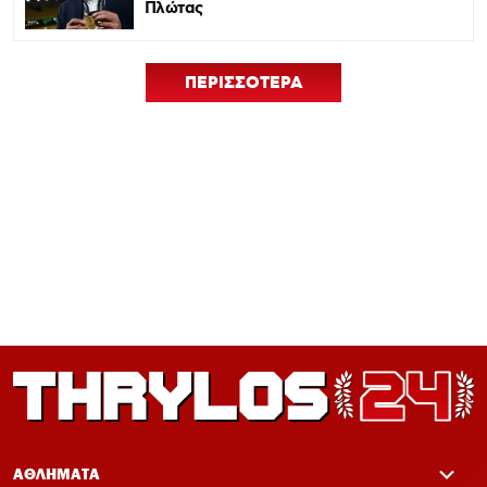
Πλώτας
ΠΕΡΙΣΣΟΤΕΡΑ
ΑΘΛΗΜΑΤΑ