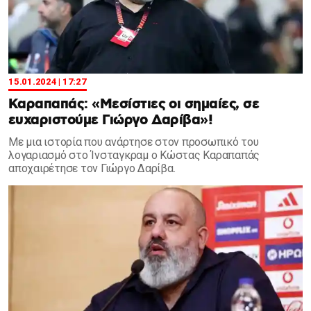
15.01.2024 | 17:27
Καραπαπάς: «Μεσίστιες οι σημαίες, σε
ευχαριστούμε Γιώργο Δαρίβα»!
Με μια ιστορία που ανάρτησε στον προσωπικό του
λογαριασμό στο Ίνσταγκραμ ο Κώστας Καραπαπάς
αποχαιρέτησε τον Γιώργο Δαρίβα.