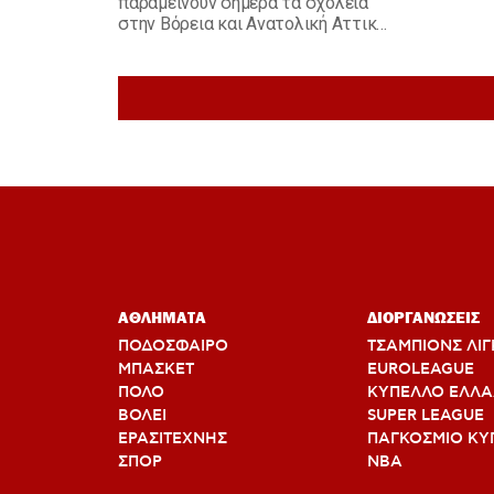
παραμείνουν σήμερα τα σχολεία
στην Βόρεια και Ανατολική Αττική.
Εξαιρείται ο δήμος Βάρης -Βούλας
- Βουλιαγμένης, όπου θα είναι
κλειστά μόνον συγκεκριμένα
σχολεία.
ΑΘΛΗΜΑΤΑ
ΔΙΟΡΓΑΝΩΣΕΙΣ
ΠΟΔΟΣΦΑΙΡΟ
ΤΣΑΜΠΙΟΝΣ ΛΙΓ
ΜΠΑΣΚΕΤ
EUROLEAGUE
ΠΟΛΟ
ΚΥΠΕΛΛΟ ΕΛΛ
ΒΟΛΕΙ
SUPER LEAGUE
ΕΡΑΣΙΤΕΧΝΗΣ
ΠΑΓΚΟΣΜΙΟ ΚΥ
ΣΠΟΡ
ΝΒΑ