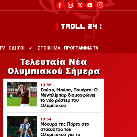
TROLL 24 :
TV
ΟΔΗΓΟΙ
ΣΤΟΙΧΗΜΑ
ΠΡΟΓΡΑΜΜΑ TV
Toggle submenu for ΟΔΗΓΟΙ
Τελευταία Νέα
Ολυμπιακού Σήμερα
13:56
Σούσο, Μούρα, Πουέρτα: Ο
Μεντιλίμπαρ διαμορφώνει
το νέο ρόστερ του
Ολυμπιακού
13:54
Μόουρα της Πόρτο στο
στόχαστρο του
Ολυμπιακού για το