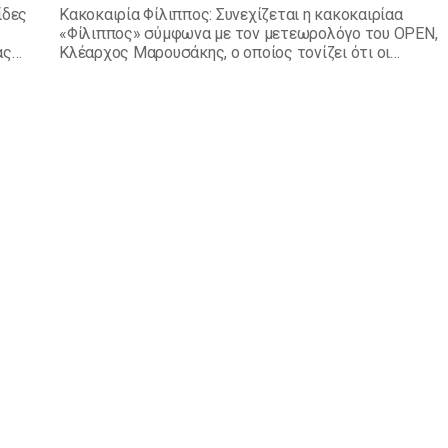
ίδες
Κακοκαιρία Φίλιππος: Συνεχίζεται η κακοκαιρίαα
«Φίλιππος» σύμφωνα με τον μετεωρολόγο του OPEN,
ας
Κλέαρχος Μαρουσάκης, ο οποίος τονίζει ότι οι
καιρός θα επιδεινωθεί ακόμα περισσότερο από το
βράδυ της Παρασκευής.