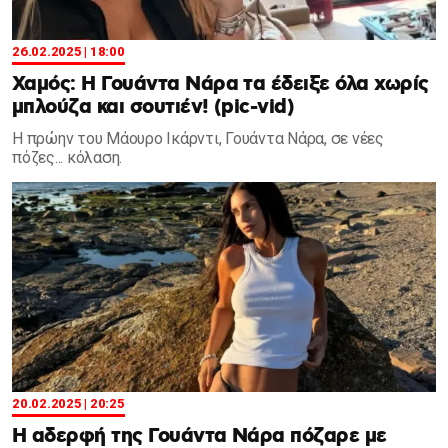
26.02.2025 | 18:00
Χαμός: Η Γουάντα Νάρα τα έδειξε όλα χωρίς
μπλούζα και σουτιέν! (pic-vid)
Η πρώην του Μάουρο Ικάρντι, Γουάντα Νάρα, σε νέες
πόζες... κόλαση.
20.02.2025 | 20:25
Η αδερφή της Γουάντα Νάρα πόζαρε με