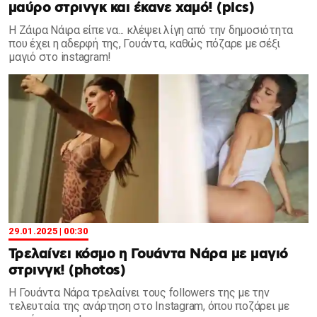
μαύρο στρινγκ και έκανε χαμό! (pics)
Η Ζάιρα Νάιρα είπε να... κλέψει λίγη από την δημοσιότητα
που έχει η αδερφή της, Γουάντα, καθώς πόζαρε με σέξι
μαγιό στο instagram!
29.01.2025 | 00:30
Τρελαίνει κόσμο η Γουάντα Νάρα με μαγιό
στρινγκ! (photos)
Η Γουάντα Νάρα τρελαίνει τους followers της με την
τελευταία της ανάρτηση στο Instagram, όπου ποζάρει με