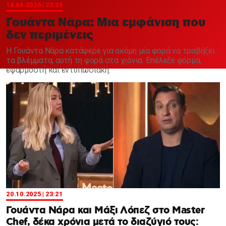
Χαντμπολ
14.04.2026 | 23:39
Γουάντα Νάρα: Μια εμφάνιση που
δεν περιμένεις
Η Γουάντα Νάρα κατάφερε για ακόμη μία φορά να τραβήξει
τα βλέμματα, αυτή τη φορά στα χιόνια. Επέλεξε φόρμα,
εφαρμοστή και εντυπωσιακή.
20.10.2025 | 23:21
Γουάντα Νάρα και Μάξι Λόπεζ στο Master
Chef, δέκα χρόνια μετά το διαζύγιό τους: