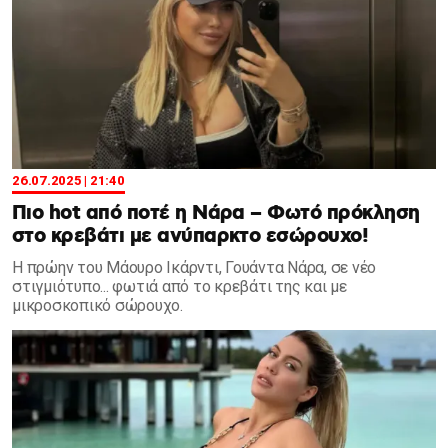
26.07.2025 | 21:40
Πιο hot από ποτέ η Νάρα – Φωτό πρόκληση
στο κρεβάτι με ανύπαρκτο εσώρουχο!
Η πρώην του Μάουρο Ικάρντι, Γουάντα Νάρα, σε νέο
στιγμιότυπο... φωτιά από το κρεβάτι της και με
μικροσκοπικό σώρουχο.