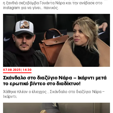
η ξανθιά σεξοβόμβα Γουάντα Νάρα και την ανέβασε στο
instagram για να γίνει... πανικός.
07.08.2025 | 14:30
Σκάνδαλο στο διαζύγιο Νάρα – Ικάρντι μετά
το ερωτικό βίντεο στο διαδίκτυο!
Χάθηκε πλέον ο έλεγχος… Σκάνδαλο στο διαζύγιο Νάρα –
Ικάρντι.