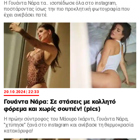
Η Γουάντα Νάρα τα... ισοπέδωσε όλα στο instagram,
ποστάροντας ίσως την πιο προκλητική φωτογραφία που
έχει ανεβάσει ποτέ.
20.10.2024 | 22:33
Γουάντα Νάρα: Σε στάσεις με κολλητό
φόρεμα και χωρίς σουτιέν! (pics)
Η πρώην σύντροφος του Μάουρο Ικάρντι, Γουάντα Νάρα,
"χτύπησε" ξανά στο instagram και ανέβασε τη θερμοκρασία
κατακόρυφα!