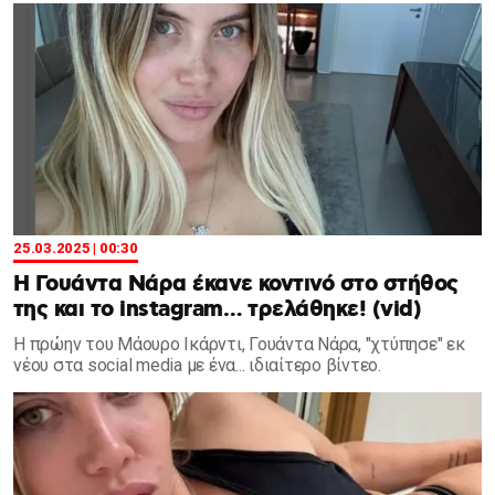
25.03.2025 | 00:30
Η Γουάντα Νάρα έκανε κοντινό στο στήθος
της και το instagram… τρελάθηκε! (vid)
Η πρώην του Μάουρο Ικάρντι, Γουάντα Νάρα, "χτύπησε" εκ
νέου στα social media με ένα... ιδιαίτερο βίντεο.