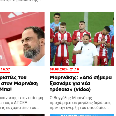
δοκιμάζουν πολίτες και
 παλέτες με νερά και
πυροσβέστες.
 για τους πυροσβέστες
αι με τις φλόγες.
| 16:57
08.08.2024 | 21:10
ριστίες του
Μαρινάκης: «Από σήμερα
στον Μαρινάκη
ξεκινάμε για νέα
 Μπα!
τρόπαια» (video)
κοίνωσης στην επίσημη
Ο Βαγγέλης Μαρινάκης
α του, ο ΑΠΟΕΛ
προχώρησε σε μεγάλες δηλώσεις
τις ευχαριστίες του
πριν την έναρξη του σπουδαίου
Ολυμπιακό και τον
φιλικού Ολυμπιακός-Νότιγχαμ