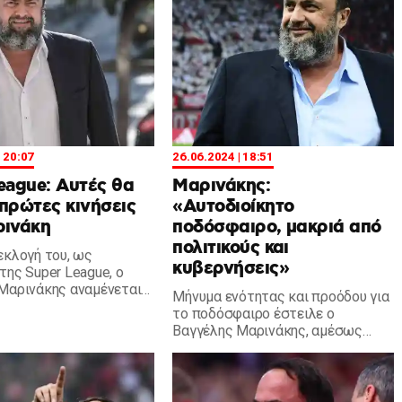
| 20:07
26.06.2024 | 18:51
eague: Αυτές θα
Μαρινάκης:
ι πρώτες κινήσεις
«Αυτοδιοίκητο
ρινάκη
ποδόσφαιρο, μακριά από
πολιτικούς και
εκλογή του, ως
κυβερνήσεις»
της Super League, ο
Μαρινάκης αναμένεται
Μήνυμα ενότητας και προόδου για
ήσει άμεσα σε τρεις
το ποδόσφαιρο έστειλε ο
Βαγγέλης Μαρινάκης, αμέσως
μετά την εκλογή του ως πρόεδρος
της Stoiximan Super League.