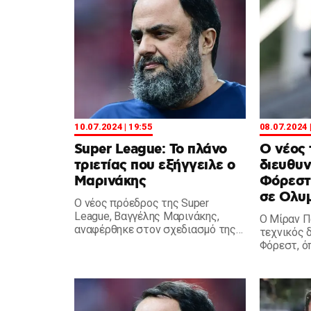
10.07.2024 | 19:55
08.07.2024 
Super League: Το πλάνο
Ο νέος 
τριετίας που εξήγγειλε ο
διευθυν
Μαρινάκης
Φόρεστ 
σε Ολυμ
Ο νέος πρόεδρος της Super
League, Βαγγέλης Μαρινάκης,
Ο Μίραν Πά
αναφέρθηκε στον σχεδιασμό της
τεχνικός 
τριετίας, που αφορά πολλά
Φόρεστ, ό
ζητήματα από την επαγγελματική
Βαγγέλης 
διαιτησία, μέχρι την κεντρική
τηλεοπτική διαχείριση.