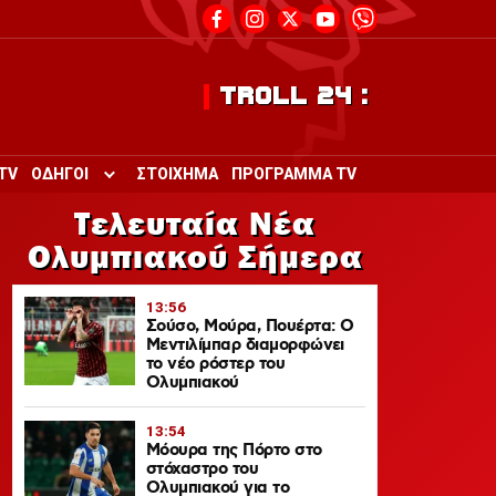
TROLL 24 :
TV
ΟΔΗΓΟΙ
ΣΤΟΙΧΗΜΑ
ΠΡΟΓΡΑΜΜΑ TV
Toggle submenu for ΟΔΗΓΟΙ
Τελευταία Νέα
Ολυμπιακού Σήμερα
13:56
Σούσο, Μούρα, Πουέρτα: Ο
Μεντιλίμπαρ διαμορφώνει
το νέο ρόστερ του
Ολυμπιακού
13:54
Μόουρα της Πόρτο στο
στόχαστρο του
Ολυμπιακού για το