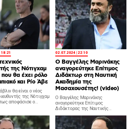
| 18:21
02.07.2024 | 22:10
τεχνικός
Ο Βαγγέλης Μαρινάκης
τής της Νότιγχαμ
αναγορεύτηκε Επίτιμος
που θα έχει ρόλο
Διδάκτωρ στη Ναυτική
πιακό και Ρίο Άβε
Ακαδημία της
Μασαχουσέτης! (video)
βλιν θα είναι ο νέος
διευθυντής της Νότιγχαμ
Ο Βαγγέλης Μαρινάκης
πως αποφάσισε ο
αναγορεύτηκε Επίτιμος
Μαρινάκης.
Διδάκτορας της Ναυτικής
Ακαδημίας της Μασαχουσέτης
στο πρόγραμμα Διοίκησης
Επιχειρήσεων!