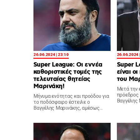
26.06.2024 | 23:10
26.06.2024 
Super League: Οι εννέα
Super L
καθοριστικές τομές της
είναι ο
τελευταίας θητείας
του Μα
Μαρινάκη!
Μετά την 
πρόεδρος 
Μήνυμα ενότητας και προόδου για
Βαγγέλης 
το ποδόσφαιρο έστειλε ο
να προχωρ
Βαγγέλης Μαρινάκης, αμέσως
ενέργειες.
μετά την εκλογή του ως πρόεδρος
της Stoiximan Super League. Οι
εννέα τομές που πρόλαβε να κάνει
στην προηγούμενη θητεία του.