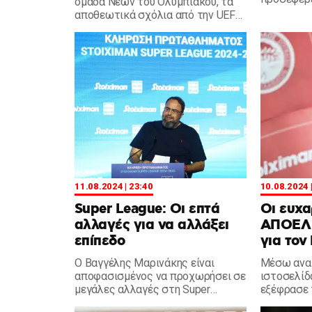
ομάδα Νέων του Ολυμπιακού, τα
Ε.ΜΟ.Δ.Ε.,
αποθεωτικά σχόλια από την UEFA
ισοτονικά
και τους συλλόγους, αλλά και τη
που μάχοντ
στήριξη του ηγέτη, Βαγγέλη
Μαρινάκη, αναφέρθηκε ο Νίκος
Γαβαλάς, σε ανάρτησή του.
11.08.2024 | 23:40
10.08.2024 
Super League: Οι επτά
Οι ευχα
αλλαγές για να αλλάξει
ΑΠΟΕΛ 
επίπεδο
για τον
Ο Βαγγέλης Μαρινάκης είναι
Μέσω ανα
αποφασισμένος να προχωρήσει σε
ιστοσελίδ
μεγάλες αλλαγές στη Super
εξέφρασε 
League, προκειμένου να την βάλει
προς τον 