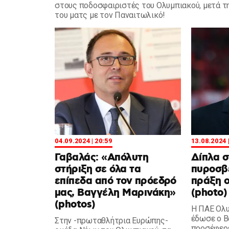
στους ποδοσφαιριστές του Ολυμπιακού, μετά τη
του ματς με τον Παναιτωλικό!
04.09.2024 | 20:59
13.08.2024 
Γαβαλάς: «Απόλυτη
Δίπλα σ
στήριξη σε όλα τα
πυροσβέ
επίπεδα από τον πρόεδρό
πράξη ο
μας, Βαγγέλη Μαρινάκη»
(photo)
(photos)
Η ΠΑΕ Ολυ
έδωσε ο Β
Στην -πρωταθλήτρια Ευρώπης-
προσέφερε