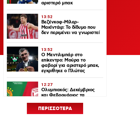
αριστερό μπακ
13:52
Βεζένκοφ-Μίλερ-
ΜακΙντάιρ: Το δίδυμο που
δεν περιμένει να γνωριστεί
13:52
Ο Μεντιλιμπάρ στο
επίκεντρο: Μούρα το
φαβορί για αριστερό μπακ,
εγκρίθηκε ο Πλώτας
12:27
Ολυμπιακός: Δεκέμβριος
και Φεβρουάριος τα
ντέρμπι με τον
Παναθηναϊκό στη
ΠΕΡΙΣΣΟΤΕΡΑ
EuroLeague 2026-27
12:24
Euroleague Basketball+: Το
ψηφιακό σπίτι του