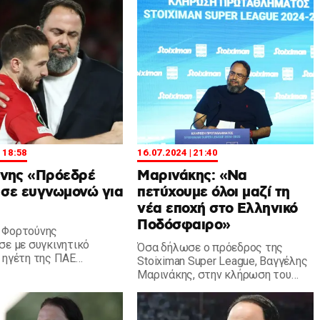
αρινάκη.
Φόρεστ!
| 18:58
16.07.2024 | 21:40
νης «Πρόεδρέ
Μαρινάκης: «Να
 σε ευγνωμονώ για
πετύχουμε όλοι μαζί τη
νέα εποχή στο Ελληνικό
Ποδόσφαιρο»
 Φορτούνης
σε με συγκινητικό
Όσα δήλωσε ο πρόεδρος της
 ηγέτη της ΠΑΕ
Stoiximan Super League, Βαγγέλης
ς, Βαγγέλη Μαρινάκη.
Μαρινάκης, στην κλήρωση του
πρωταθλήματος.