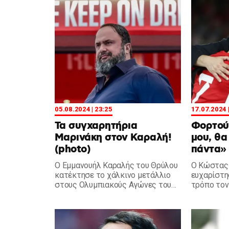
στην πρώτη δεκάδα των
Βαγγέλη Μ
κορυφαίων ευρωπαϊκών
πρωταθλημάτων.
05.08.2024 | 23:25
17.07.2024 
Τα συγχαρητήρια
Φορτού
Μαρινάκη στον Καραλή!
μου, θα
(photo)
πάντα»
Ο Εμμανουήλ Καραλής του Θρύλου
Ο Κώστας
κατέκτησε το χάλκινο μετάλλιο
ευχαρίστη
στους Ολυμπιακούς Αγώνες του
τρόπο τον
Παρισιού και ο ο Βαγγέλης
Ολυμπιακό
Μαρινάκης έσπευσε να τον
συγχαρεί άμεσα!