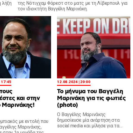
 λήξη
της Νότιγχαμ Φόρεστ στο ματς με τη Λίβερπουλ για
τον ιδιοκτήτη Βαγγέλη Μαρινάκη.
| 17:45
12.08.2024 | 20:00
τους
Το μήνυμα του Βαγγέλη
στες και στην
Μαρινάκη για τις φωτιές
 Μαρινάκης!
(photo)
Ο Βαγγέλης Μαρινάκης
δημοσίευσε μία ανάρτηση στα
μπιακός με εντολή που
social media και μίλησε για τα
αγγέλης Μαρινάκης,
πολλαπλά πύρινα μέτωπα που
 στην 1η μονάδα της