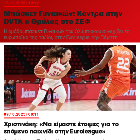
Χαντμπολ
15.10.2025 | 19:12
Μπάσκετ Γυναικών: Κόντρα στην
DVTK ο Θρύλος στο ΣΕΦ
Η ομάδα μπάσκετ Γυναικών του Ολυμπιακού συνεχίζει το
ευρωπαϊκό της ταξίδι, στην Euroleague, την Πέμπτη.
09.10.2025 | 00:11
Χριστινάκη: «Να είμαστε έτοιμες για το
επόμενο παιχνίδι στην Euroleague»