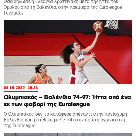
Όσα δήλωσε η Ελεάννα Χριστινάκη μετά την ήττα του
Θρύλου από τη Βαλένθια, στην πρεμιέρα της Euroleague
Γυναικών.
08.10.2025 | 20:23
Ολυμπιακός – Βαλένθια 74-97: Ήττα από ένα
εκ των φαβορί της Euroleague
Ο Ολυμπιακός δεν τα κατάφερε απέναντι στην πανίσχυρη
Βαλένθια και ηττήθηκε με 97-74 στην πρώτη αγωνιστική
της Euroleague.