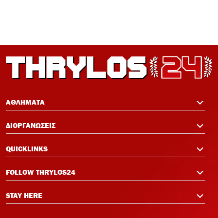
ΑΘΛΗΜΑΤΑ
ΔΙΟΡΓΑΝΩΣΕΙΣ
QUICKLINKS
FOLLOW THRYLOS24
STAY HERE