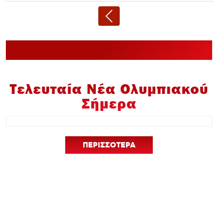
Τελευταία Νέα Ολυμπιακού
Σήμερα
ΠΕΡΙΣΣΟΤΕΡΑ