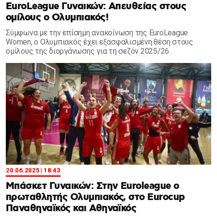
EuroLeague Γυναικών: Απευθείας στους
ομίλους ο Ολυμπιακός!
Σύμφωνα με την επίσημη ανακοίνωση της EuroLeague
Women, ο Ολυμπιακός έχει εξασφαλισμένη θέση στους
ομίλους της διοργάνωσης για τη σεζόν 2025/26.
20.06.2025 | 18:43
Μπάσκετ Γυναικών: Στην Euroleague ο
πρωταθλητής Ολυμπιακός, στο Eurocup
Παναθηναϊκός και Αθηναϊκός