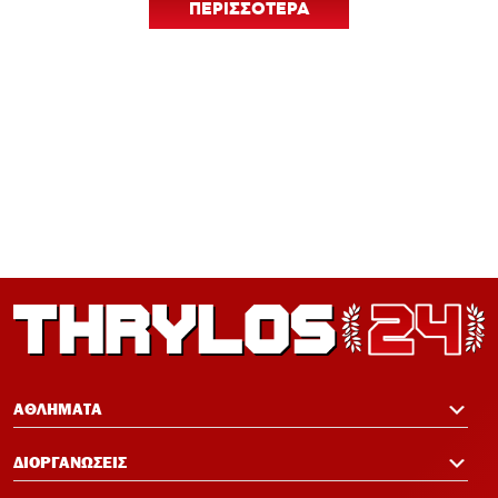
ΠΕΡΙΣΣΟΤΕΡΑ
12:24
Euroleague Basketball+: Το ψηφιακό
σπίτι του ευρωπαϊκού μπάσκετ ανοίγει
τον Σεπτέμβριο
12:21
Ισόπαλος 0-0 ο Ολυμπιακός – Η ρεβάνς
με Νάιμεχεν κρίνει την πρόκριση
12:19
Πανό μνήμης για τους πυροσβέστες στο
Φάληρο πριν το Ολυμπιακός-Νάιμεχεν
12:14
Σαλάχ-Εντίν στον Ολυμπιακό:
Επικοινώνησε με Ελ Κααμπί και
ΑΘΛΗΜΑΤΑ
Μεντιλίμπαρ
ΔΙΟΡΓΑΝΩΣΕΙΣ