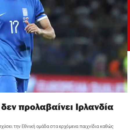
 δεν προλαβαίνει Ιρλανδία
σχύσει την Εθνική ομάδα στα ερχόμενα παιχνίδια καθώς