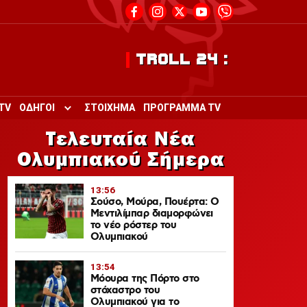
TROLL 24 :
TV
ΟΔΗΓΟΙ
ΣΤΟΙΧΗΜΑ
ΠΡΟΓΡΑΜΜΑ TV
Toggle submenu for ΟΔΗΓΟΙ
Τελευταία Νέα
Ολυμπιακού Σήμερα
13:56
Σούσο, Μούρα, Πουέρτα: Ο
Μεντιλίμπαρ διαμορφώνει
το νέο ρόστερ του
Ολυμπιακού
13:54
Μόουρα της Πόρτο στο
στόχαστρο του
Ολυμπιακού για το