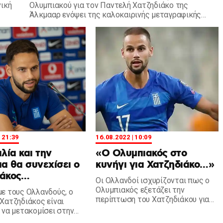
ική
Ολυμπιακού για τον Παντελή Χατζηδιάκο της
Άλκμααρ ενόψει της καλοκαιρινής μεταγραφικής
περιόδου.
| 21:39
16.08.2022 | 10:09
αλία και την
«Ο Ολυμπιακός στο
α θα συνεχίσει ο
κυνήγι για Χατζηδιάκο…»
ιάκος…
Οι Ολλανδοί ισχυρίζονται πως ο
Ολυμπιακός εξετάζει την
ε τους Ολλανδούς, ο
περίπτωση του Χατζηδιάκου για
Χατζηδιάκος είναι
το κέντρο της άμυνας...
 να μετακομίσει στην
ι τη Μπολόνια