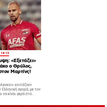
| 18:13
υψη: «Εξετάζει»
άκο ο Θρύλος,
στον Μαρτίνς!
όλευκοι» κοιτάζουν
 Ελληνική αγορά, με τον
 να είναι γερά στο
 να ενισχύσει την ομάδα
 Μαρτινς τον Γενάρη ή