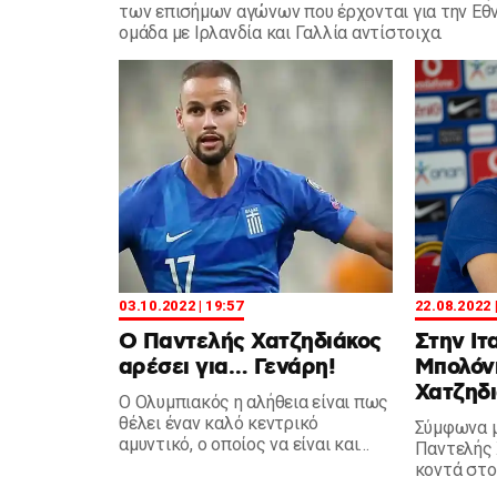
των επισήμων αγώνων που έρχονται για την Εθν
ομάδα με Ιρλανδία και Γαλλία αντίστοιχα.
03.10.2022 | 19:57
22.08.2022 
Ο Παντελής Χατζηδιάκος
Στην Ιτ
αρέσει για… Γενάρη!
Μπολόνι
Χατζηδ
Ο Ολυμπιακός η αλήθεια είναι πως
θέλει έναν καλό κεντρικό
Σύμφωνα μ
αμυντικό, ο οποίος να είναι και
Παντελής 
εξελίξιμος. Πάνω σε αυτό λοιπόν η
κοντά στο
προοπτική του Χατζηδιάκου
Ιταλία κα