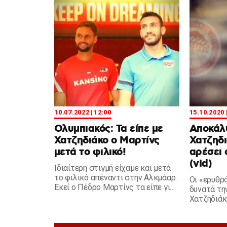
εξιτάρει ιδιαίτερα...
10.07.2022 | 12:00
15.10.2020 
Ολυμπιακός: Τα είπε με
Αποκάλ
Χατζηδιάκο ο Μαρτίνς
Χατζηδι
μετά το φιλικό!
αρέσει 
(vid)
Ιδιαίτερη στιγμή είχαμε και μετά
το φιλικό απέναντι στην Αλκμάαρ.
Οι «ερυθρ
Εκεί ο Πέδρο Μαρτίνς τα είπε για
δυνατά την
λίγο με τον Χατζηδιάκο...
Χατζηδιάκο
κόλπο για
του Πέδρο