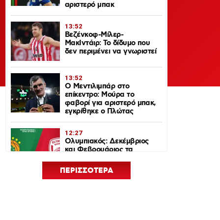
αριστερό μπακ
13:52
Βεζένκοφ-Μίλερ-
ΜακΙντάιρ: Το δίδυμο που
δεν περιμένει να γνωριστεί
13:52
Ο Μεντιλιμπάρ στο
επίκεντρο: Μούρα το
φαβορί για αριστερό μπακ,
εγκρίθηκε ο Πλώτας
12:27
Ολυμπιακός: Δεκέμβριος
και Φεβρουάριος τα
ντέρμπι με τον
Παναθηναϊκό στη
ΠΕΡΙΣΣΟΤΕΡΑ
EuroLeague 2026-27
12:24
Euroleague Basketball+: Το
ψηφιακό σπίτι του