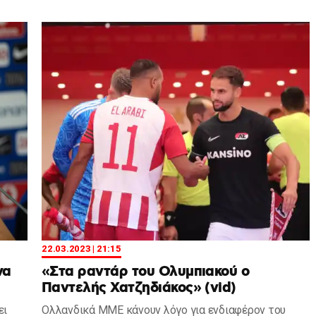
22.03.2023 | 21:15
να
«Στα ραντάρ του Ολυμπιακού ο
Παντελής Χατζηδιάκος» (vid)
ει
Ολλανδικά ΜΜΕ κάνουν λόγο για ενδιαφέρον του