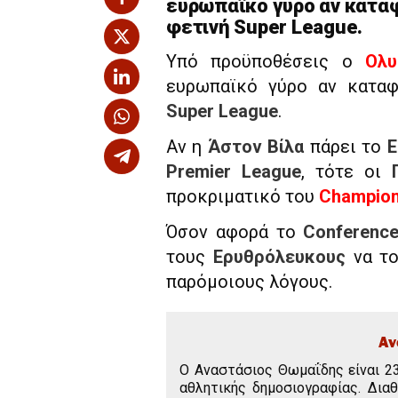
ευρωπαϊκό γύρο αν καταφ
φετινή Super League.
Υπό προϋποθέσεις ο
Ολυ
ευρωπαϊκό γύρο αν καταφ
Super League
.
Αν η
Άστον Βίλα
πάρει το
E
Premier League
, τότε οι
προκριματικό του
Champion
Όσον αφορά το
Conferenc
τους
Ερυθρόλευκους
να το
παρόμοιους λόγους.
Αν
Ο Αναστάσιος Θωμαΐδης είναι 2
αθλητικής δημοσιογραφίας. Δια