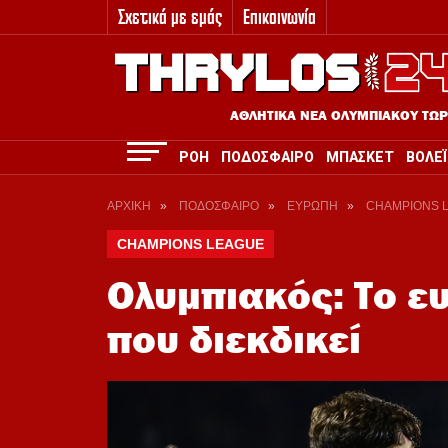
Σχετικά με εμάς
Επικοινωνία
3
ΑΘΛΗΤΙΚΑ ΝΕΑ ΟΛΥΜΠΙΑΚΟΥ ΤΩ
ΡΟΗ
ΠΟΔΟΣΦΑΙΡΟ
ΜΠΑΣΚΕΤ
ΒΟΛΕΪ
ΑΡΧΙΚΗ
»
ΠΟΔΟΣΦΑΙΡΟ
»
ΕΥΡΩΠΗ
»
CHAMPIONS 
CHAMPIONS LEAGUE
Ολυμπιακός: Το ε
που διεκδικεί