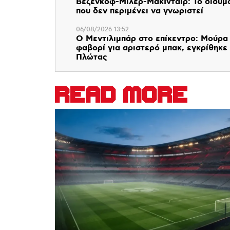
Βεζένκοφ-Μίλερ-ΜακΙντάιρ: Το δίδυμ
που δεν περιμένει να γνωριστεί
06/08/2026 13:52
Ο Μεντιλιμπάρ στο επίκεντρο: Μούρα
φαβορί για αριστερό μπακ, εγκρίθηκε
Πλώτας
READ MORE