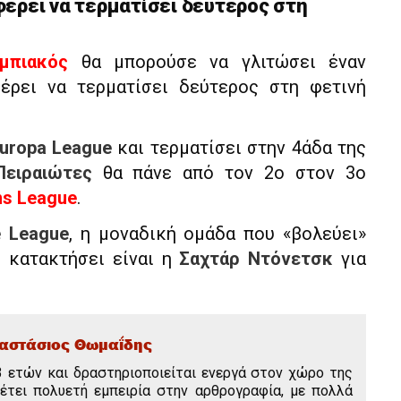
έρει να τερματίσει δεύτερος στη
μπιακός
θα μπορούσε να γλιτώσει έναν
έρει να τερματίσει δεύτερος στη φετινή
uropa League
και τερματίσει στην 4άδα της
Πειραιώτες
θα πάνε από τον 2ο στον 3ο
s League
.
e League
, η μοναδική ομάδα που «βολεύει»
 κατακτήσει είναι η
Σαχτάρ Ντόνετσκ
για
αστάσιος Θωμαΐδης
3 ετών και δραστηριοποιείται ενεργά στον χώρο της
θέτει πολυετή εμπειρία στην αρθρογραφία, με πολλά