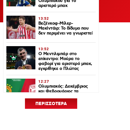
Ολυμπιακού για το
αριστερό μπακ
13:52
Βεζένκοφ-Μίλερ-
ΜακΙντάιρ: Το δίδυμο που
δεν περιμένει να γνωριστεί
13:52
Ο Μεντιλιμπάρ στο
επίκεντρο: Μούρα το
φαβορί για αριστερό μπακ,
εγκρίθηκε ο Πλώτας
12:27
Ολυμπιακός: Δεκέμβριος
και Φεβρουάριος τα
ντέρμπι με τον
Παναθηναϊκό στη
ΠΕΡΙΣΣΟΤΕΡΑ
EuroLeague 2026-27
12:24
Euroleague Basketball+: Το
ψηφιακό σπίτι του