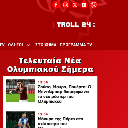
TROLL 24 :
TV
ΟΔΗΓΟΙ
ΣΤΟΙΧΗΜΑ
ΠΡΟΓΡΑΜΜΑ TV
Toggle submenu for ΟΔΗΓΟΙ
Τελευταία Νέα
Ολυμπιακού Σήμερα
13:56
Σούσο, Μούρα, Πουέρτα: Ο
Μεντιλίμπαρ διαμορφώνει
το νέο ρόστερ του
Ολυμπιακού
13:54
Μόουρα της Πόρτο στο
στόχαστρο του