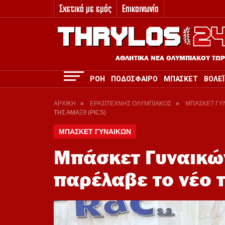
Σχετικά με εμάς
Επικοινωνία
3
ΑΘΛΗΤΙΚΑ ΝΕΑ ΟΛΥΜΠΙΑΚΟΥ ΤΩ
ΡΟΗ
ΠΟΔΟΣΦΑΙΡΟ
ΜΠΑΣΚΕΤ
ΒΟΛΕΪ
ΑΡΧΙΚΗ
»
ΕΡΑΣΙΤΕΧΝΗΣ ΟΛΥΜΠΙΑΚΟΣ
»
ΜΠΑΣΚΕΤ ΓΥ
ΤΗΣ ΑΜΑΞΙ! (PICS)
ΜΠΑΣΚΕΤ ΓΥΝΑΙΚΩΝ
Μπάσκετ Γυναικών
παρέλαβε το νέο τ