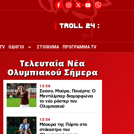
TROLL 24 :
TV
ΟΔΗΓΟΙ
ΣΤΟΙΧΗΜΑ
ΠΡΟΓΡΑΜΜΑ TV
Toggle submenu for ΟΔΗΓΟΙ
Τελευταία Νέα
Ολυμπιακού Σήμερα
13:56
Σούσο, Μούρα, Πουέρτα: Ο
Μεντιλίμπαρ διαμορφώνει
το νέο ρόστερ του
Ολυμπιακού
13:54
Μόουρα της Πόρτο στο
στόχαστρο του