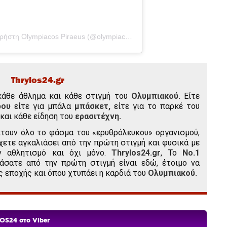
Η δημοσίευση κοινοποιήθηκε από το χρήστη Olympiacos Piraeus (@olympiacossfp)
Thrylos24.gr
κάθε άθλημα και κάθε στιγμή του
Ολυμπιακού.
Είτε
ρου
είτε για μπάλα
μπάσκετ,
είτε για το παρκέ του
και κάθε είδηση του
ερασιτέχνη.
τουν όλο το φάσμα του «ερυθρόλευκου» οργανισμού,
χετε αγκαλιάσει από την πρώτη στιγμή και φυσικά με
ν αθλητισμό και όχι μόνο.
Thrylos24.gr
, Το
Νο.1
άσατε από την πρώτη στιγμή είναι εδώ, έτοιμο να
ς εποχής και όπου χτυπάει η καρδιά του
Ολυμπιακού.
OS24 στο Viber