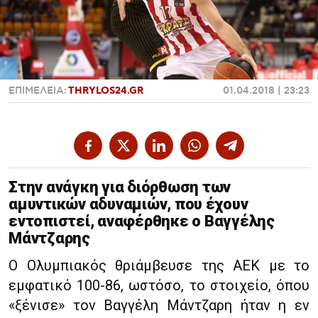
Χαντμπολ
ΕΠΙΜΕΛΕΙΑ:
THRYLOS24.GR
01.04.2018 | 23:23
Στην ανάγκη για διόρθωση των
αμυντικών αδυναμιών, που έχουν
εντοπιστεί, αναφέρθηκε ο Βαγγέλης
Μάντζαρης
Ο Ολυμπιακός θριάμβευσε της ΑΕΚ με το
εμφατικό 100-86, ωστόσο, το στοιχείο, όπου
«ξένισε» τον Βαγγέλη Μάντζαρη ήταν η εν