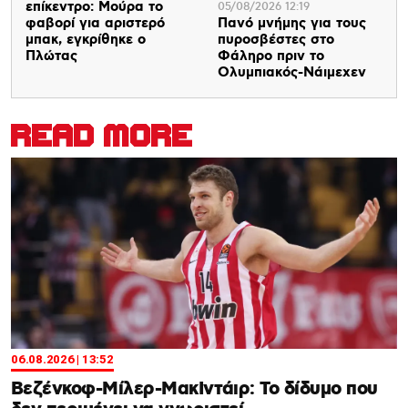
επίκεντρο: Μούρα το
05/08/2026 12:19
φαβορί για αριστερό
Πανό μνήμης για τους
μπακ, εγκρίθηκε ο
πυροσβέστες στο
Πλώτας
Φάληρο πριν το
Ολυμπιακός-Νάιμεχεν
READ MORE
06.08.2026 | 13:52
Βεζένκοφ-Μίλερ-ΜακΙντάιρ: Το δίδυμο που