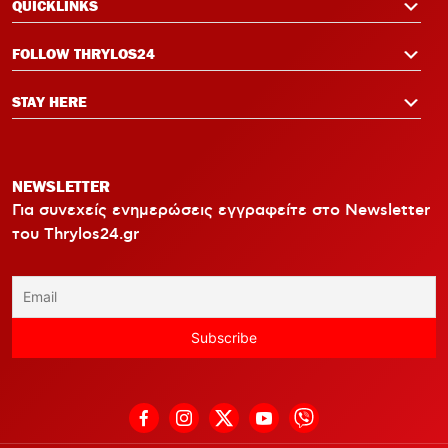
QUICKLINKS
Λουίς και τρεις νέες μεταγραφικές
ανάγκες
FOLLOW THRYLOS24
STAY HERE
NEWSLETTER
Για συνεχείς ενημερώσεις εγγραφείτε στο Newsletter
του Thrylos24.gr