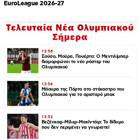
EuroLeague 2026-27
Τελευταία Νέα Ολυμπιακού
Σήμερα
13:56
Σούσο, Μούρα, Πουέρτα: Ο Μεντιλίμπαρ
διαμορφώνει το νέο ρόστερ του
Ολυμπιακού
13:54
Μόουρα της Πόρτο στο στόχαστρο του
Ολυμπιακού για το αριστερό μπακ
13:52
Βεζένκοφ-Μίλερ-ΜακΙντάιρ: Το δίδυμο
που δεν περιμένει να γνωριστεί