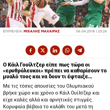
Χαντμπολ
ΕΠΙΜΕΛΕΙΑ:
ΜΙΧΑΛΗΣ ΜΑΧΑΙΡΑΣ
06.04.2018 | 23:26
Ο Κάιλ Γουίλτζερ είπε πως τώρα οι
«ερυθρόλευκοι» πρέπει να καθαρίσουν το
μυαλό τους και να δουν τι έφταιξε…
Με τις τόσες απουσίες του Ολυμπιακού
βρήκε χώρο και χρόνο ο Κάιλ Ουίλτζερ και
είχε καλές αλλά και αρνητικές στιγμές.
Κορυφαία βέβαια το καλάθι του μετά τη