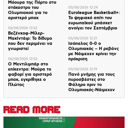
Μόουρα της Πόρτο στο
στόχαστρο του
05/08/2026 12:24
Ολυμπιακού για το
Euroleague Basketball+:
αριστερό μπακ
Το ψηφιακό σπίτι του
ευρωπαϊκού μπάσκετ
ανοίγει τον Σεπτέμβριο
06/08/2026 13:52
Βεζένκοφ-Μίλερ-
ΜακΙντάιρ: Το δίδυμο
05/08/2026 12:21
που δεν περιμένει να
Ισόπαλος 0-0 ο
γνωριστεί
Ολυμπιακός – Η ρεβάνς
με Νάιμεχεν κρίνει την
πρόκριση
06/08/2026 13:52
Ο Μεντιλιμπάρ στο
επίκεντρο: Μούρα το
05/08/2026 12:19
φαβορί για αριστερό
Πανό μνήμης για τους
μπακ, εγκρίθηκε ο
πυροσβέστες στο
Πλώτας
Φάληρο πριν το
Ολυμπιακός-Νάιμεχεν
READ MORE