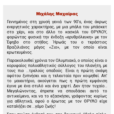
Μιχάλης Μαχαίρας
Γεννημένος στη χρυσή γενιά των 90’s, ένας άκρως
ενεργητικός χαρακτήρας, με μια μπάλα του μπάσκετ
στο χέρι, και στο άλλο το κασκόλ του ΘΡΥΛΟΥ,
φορώντας φυσικά την ένδοξη «ερυθρόλευκη» με τον
Έφηβο στο στήθος. Ήρωάς του ο τεράστιος
Βραζιλιάνος μάγος «Ζιο», με τον οποίο είναι
ερωτευμένος.
Παρακολουθεί χρόνια τον Ολυμπιακό, ο οποίος είναι ο
κορυφαίος πολυαθλητικός σύλλογος του πλανήτη, με
τους πιο …τρελούς οπαδούς. Είναι η πρώτη σκέψη
αφότου ξυπνήσει και η τελευταία πριν κοιμηθεί. Απ’
το μαιευτήριο, ακούγεται πως η πρώτη εμφάνιση
έγινε με ένα στυλό και ένα χαρτί. Δεν ήταν τυχαίο…
Μεγαλώνοντας, έπρεπε να σπουδάσει αυτό το
αντικείμενο, και να το εξασκήσει, γράφοντας κυρίως
για αθλητικά, αφού ο έρωτας με τον ΘΡΥΛΟ είχε
καταλήξει σε …γάμο ζωής!