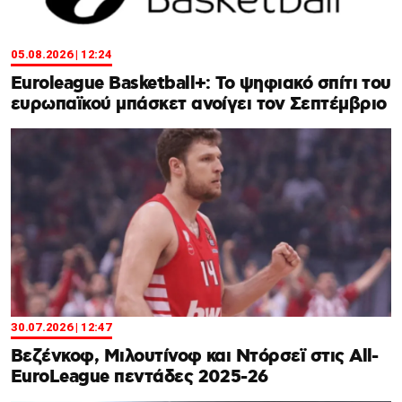
05.08.2026 | 12:24
Euroleague Basketball+: Το ψηφιακό σπίτι του
ευρωπαϊκού μπάσκετ ανοίγει τον Σεπτέμβριο
30.07.2026 | 12:47
Βεζένκοφ, Μιλουτίνοφ και Ντόρσεϊ στις All-
EuroLeague πεντάδες 2025-26