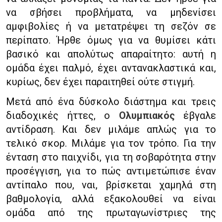
να σβήσει προβλήματα, να μηδενίσει
αμφιβολίες ή να μετατρέψει τη σεζόν σε
περίπατο. Ήρθε όμως για να θυμίσει κάτι
βασικό και απολύτως απαραίτητο: αυτή η
ομάδα έχει παλμό, έχει αντανακλαστικά και,
κυρίως, δεν έχει παραιτηθεί ούτε στιγμή.
Μετά από ένα δύσκολο διάστημα και τρεις
διαδοχικές ήττες, ο
Ολυμπιακός
έβγαλε
αντίδραση. Και δεν μιλάμε απλώς για το
τελικό σκορ. Μιλάμε για τον τρόπο. Για την
ένταση στο παιχνίδι, για τη σοβαρότητα στην
προσέγγιση, για το πώς αντιμετώπισε έναν
αντίπαλο που, ναι, βρίσκεται χαμηλά στη
βαθμολογία, αλλά εξακολουθεί να είναι
ομάδα από της πρωταγωνίστριες της