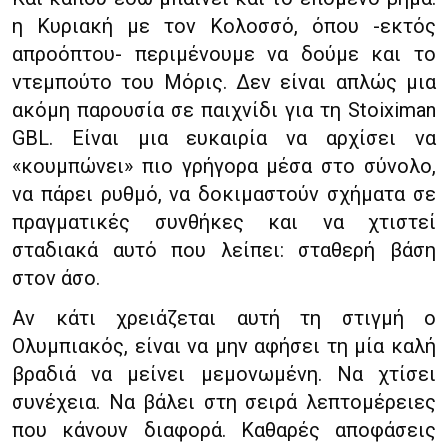
η Κυριακή με τον Κολοσσό, όπου -εκτός
απροόπτου- περιμένουμε να δούμε και το
ντεμπούτο του Μόρις. Δεν είναι απλώς μια
ακόμη παρουσία σε παιχνίδι για τη Stoiximan
GBL. Είναι μια ευκαιρία να αρχίσει να
«κουμπώνει» πιο γρήγορα μέσα στο σύνολο,
να πάρει ρυθμό, να δοκιμαστούν σχήματα σε
πραγματικές συνθήκες και να χτιστεί
σταδιακά αυτό που λείπει: σταθερή βάση
στον άσο.
Αν κάτι χρειάζεται αυτή τη στιγμή ο
Ολυμπιακός, είναι να μην αφήσει τη μία καλή
βραδιά να μείνει μεμονωμένη. Να χτίσει
συνέχεια. Να βάλει στη σειρά λεπτομέρειες
που κάνουν διαφορά. Kαθαρές αποφάσεις