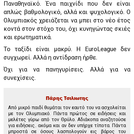
Παναθηναϊκό. Ένα παιχνίδι που δεν είναι
απλώς βαθμολογικό, αλλά και ψυχολογικό. Ο
Ολυμπιακός χρειάζεται να μπει στο νέο έτος
κοντά στον στόχο του, όχι κυνηγώντας σκιές
και ερωτηματικά.
Το ταξίδι είναι μακρύ. Η EuroLeague δεν
συγχωρεί. Αλλά η αντίδραση ήρθε.
Όχι για να πανηγυρίσεις. Αλλά για να
συνεχίσεις.
Πάρης Τσιλιωτης
Από μικρό παιδί θυμάται τον εαυτό του να ασχολείται
με τον Ολυμπιακό. Πάντα πρώτος σε ειδήσεις και
μελέτες γύρω από τον Θρύλο. Αδιάκοπα αναζητούσε
για ειδήσεις.. ακόμα και αν δεν υπήρχε τίποτα. Πάντα
μπροστά σε όσους λασπολογούν εις βάρος του