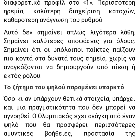
διαφορετικό προφίλ στο «1». Περισσότερη
ηρεμία, καλύτερη διαχείριση κατοχών,
καθαρότερη ανάγνωση του ρυθμού.
Αυτό δεν σημαίνει απλώς λιγότερα λάθη.
Σημαίνει καλύτερες αποφάσεις για όλους.
Σημαίνει ότι οι υπόλοιποι παίκτες παίζουν
πιο κοντά στα δυνατά τους σημεία, χωρίς να
αναγκάζονται να δημιουργούν υπό πίεση ή
εκτός ρόλου.
Το ζήτημα του ψηλού παραμένει υπαρκτό
Όσο κι αν υπάρχουν θετικά στοιχεία, υπάρχει
και μια πραγματικότητα που δεν μπορεί να
αγνοηθεί. Ο Ολυμπιακός έχει ανάγκη από έναν
ψηλό που θα προσφέρει περισσότερες
αμυντικές βοήθειες, προστασία της