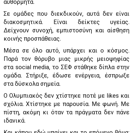
αυθόρμητα.
Σε ομάδες που διεκδικούν, αυτά δεν είναι
διακοσμητικά. Είναι δείκτες υγείας.
Δείχνουν συνοχή, εμπιστοσύνη και αίσθηση
κοινής προσπάθειας.
Μέσα σε όλο αυτό, υπάρχει και ο κόσμος.
Παρά τον θόρυβο μιας μικρής μειοψηφίας
στα social media, το ΣΕΦ στάθηκε δίπλα στην
ομάδα. Στήριξε, έδωσε ενέργεια, έσπρωξε
στα δύσκολα σημεία.
Ο Ολυμπιακός δεν χτίστηκε ποτέ με likes και
σχόλια. Χτίστηκε με παρουσία. Με φωνή. Με
πίστη, ακόμη κι όταν τα πράγματα δεν πάνε
ιδανικά.
Και κάπου εδώ μπαίνει και το επόμενο βήμα: