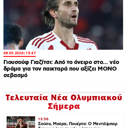
08.05.2026 | 15:47
Γιουσούφ Γιαζίτσι: Από το όνειρο στο… νέο
δράμα για τον παικταρά που αξίζει ΜΟΝΟ
σεβασμό
Τελευταία Νέα Ολυμπιακού
Σήμερα
13:56
Σούσο, Μούρα, Πουέρτα: Ο Μεντιλίμπαρ