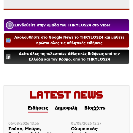
Συνδεθείτε στην ομάδα του THRYLOS24 στο Viber
Ακολουθήστε στο Google News το THRYLOS24 και μάθετε
πρώτοι όλες τις αθλητικές ειδήσεις
Δείτε όλες τις τελευταίες Αθλητικές Ειδήσεις από την
Ελλάδα και τον Κόσμο, από το THRYLOS24
Latest News
Ειδήσεις
Δημοφιλή
Bloggers
06/08/2026 13:56
05/08/2026 12:27
Σούσο, Μούρα,
Ολυμπιακός: