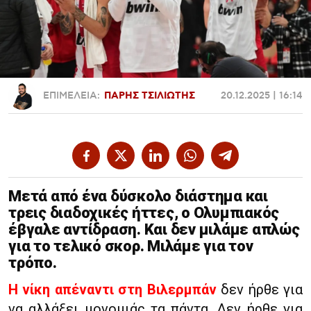
Χαντμπολ
ΕΠΙΜΕΛΕΙΑ:
ΠΑΡΗΣ ΤΣΙΛΙΩΤΗΣ
20.12.2025 | 16:14
Μετά από ένα δύσκολο διάστημα και
τρεις διαδοχικές ήττες, ο Ολυμπιακός
έβγαλε αντίδραση. Και δεν μιλάμε απλώς
για το τελικό σκορ. Μιλάμε για τον
τρόπο.
Η νίκη απέναντι στη Βιλερμπάν
δεν ήρθε για
να αλλάξει μονομιάς τα πάντα. Δεν ήρθε για