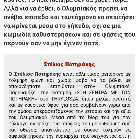
Αλλά για να έρθει,
ο Ολυμπιακός πρέπει να
ανέβει επίπεδο και ταυτόχρονα να απαιτήσει
να κρίνεται μέσα στο γήπεδο, όχι σε μια
κωμωδία καθυστερήσεων και σε φάσεις που
περνούν σαν να μην έγιναν ποτέ.
Στέλιος Ποτηράκης
Ο Στέλιος Ποτηράκης
είναι αθλητικός ρεπόρτερ με
τολμηρή φωνή και χωρίς φόβο να τα βάλει με
οποιονδήποτε επιτίθεται στον Ολυμπιακό.
Παρουσιάζει την εκπομπή «ΣΤΗ ΣΕΝΤΡΑ ΜΕ ΤΟΝ
ΠΟΤΗΡΑΚΗ» στο THRYLOS24, όπου μιλάει ανοιχτά
και με καυστικό ύφος για όσα συμβαίνουν γύρω από
την ομάδα, υπερασπιζόμενος την ιστορία και την αξία
του Ολυμπιακού. Μέσα από το blog του για τον
σύλλογο, εκφράζει τις απόψεις του με αυθορμητισμό
και σθένος, απαντώντας σε όσους τολμούν να
αμφισβητήσουν την κυριαρχία του, δείχνοντας ότι η