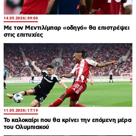
14.05.2026 | 09:00
Με τον Μεντιλίμπαρ «οδηγό» θα επιστρέψει
στις επιτυχίες
11.05.2026 | 17:19
Το καλοκαίρι που θα κρίνει την επόμενη μέρα
του Ολυμπιακού