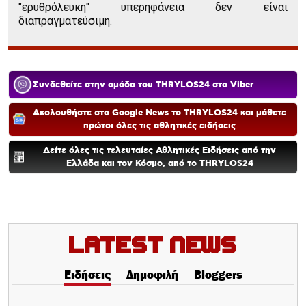
"ερυθρόλευκη" υπερηφάνεια δεν είναι
διαπραγματεύσιμη.
Συνδεθείτε στην ομάδα του THRYLOS24 στο Viber
Ακολουθήστε στο Google News το THRYLOS24 και μάθετε
πρώτοι όλες τις αθλητικές ειδήσεις
Δείτε όλες τις τελευταίες Αθλητικές Ειδήσεις από την
Ελλάδα και τον Κόσμο, από το THRYLOS24
Latest News
Ειδήσεις
Δημοφιλή
Bloggers