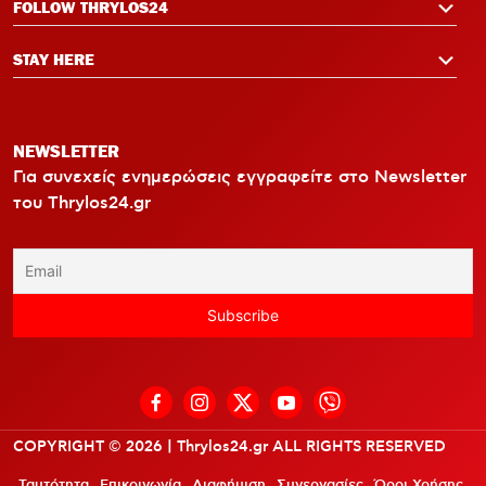
FOLLOW THRYLOS24
STAY HERE
NEWSLETTER
Για συνεχείς ενημερώσεις εγγραφείτε στο Newsletter
του Thrylos24.gr
COPYRIGHT © 2026 | Thrylos24.gr ALL RIGHTS RESERVED
Ταυτότητα
Επικοινωνία
Διαφήμιση
Συνεργασίες
Όροι Χρήσης