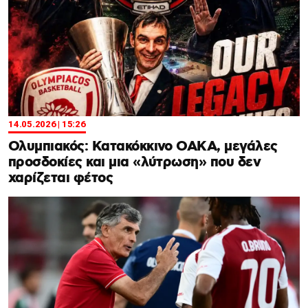
14.05.2026 | 15:26
Ολυμπιακός: Κατακόκκινο ΟΑΚΑ, μεγάλες
προσδοκίες και μια «λύτρωση» που δεν
χαρίζεται φέτος