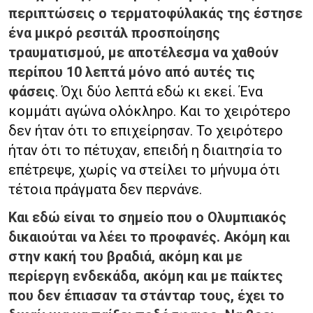
περιπτώσεις ο τερματοφύλακάς της έστησε
ένα μικρό ρεσιτάλ προσποίησης
τραυματισμού, με αποτέλεσμα να χαθούν
περίπου 10 λεπτά μόνο από αυτές τις
φάσεις
. Όχι δύο λεπτά εδώ κι εκεί. Ένα
κομμάτι αγώνα ολόκληρο. Και το χειρότερο
δεν ήταν ότι το επιχείρησαν. Το χειρότερο
ήταν ότι το πέτυχαν, επειδή η διαιτησία το
επέτρεψε, χωρίς να στείλει το μήνυμα ότι
τέτοια πράγματα δεν περνάνε.
Και εδώ είναι το σημείο που ο Ολυμπιακός
δικαιούται να λέει το προφανές. Ακόμη και
στην κακή του βραδιά, ακόμη και με
περίεργη ενδεκάδα, ακόμη και με παίκτες
που δεν έπιασαν τα στάνταρ τους, έχει το