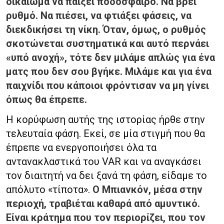
δικαίωμα να παίξει ποδόσφαιρο. Να βρει
ρυθμό. Να πιέσει, να φτιάξει φάσεις, να
διεκδικήσει τη νίκη. Όταν, όμως, ο ρυθμός
σκοτώνεται συστηματικά και αυτό περνάει
«υπό ανοχή», τότε δεν μιλάμε απλώς για ένα
ματς που δεν σου βγήκε. Μιλάμε και για ένα
παιχνίδι που κάποιοι φρόντισαν να μη γίνει
όπως θα έπρεπε.
Η κορύφωση αυτής της ιστορίας ήρθε στην
τελευταία φάση. Εκεί, σε μία στιγμή που θα
έπρεπε να ενεργοποιήσει όλα τα
αντανακλαστικά του VAR και να αναγκάσει
τον διαιτητή να δει ξανά τη φάση, είδαμε το
απόλυτο «τίποτα».
Ο Μπιανκόν, μέσα στην
περιοχή, τραβιέται καθαρά από αμυντικό.
Είναι κράτημα που τον περιορίζει, που τον