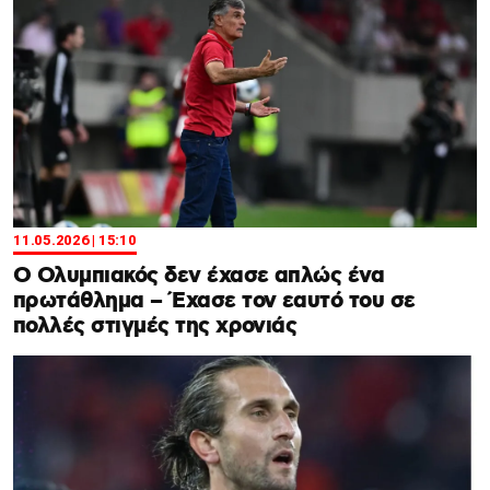
11.05.2026 | 15:10
Ο Ολυμπιακός δεν έχασε απλώς ένα
πρωτάθλημα – Έχασε τον εαυτό του σε
πολλές στιγμές της χρονιάς