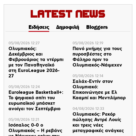
Latest News
Ειδήσεις
Δημοφιλή
Bloggers
05/08/2026 12:27
05/08/2026 12:19
Ολυμπιακός:
Πανό μνήμης για τους
Δεκέμβριος και
πυροσβέστες στο
Φεβρουάριος τα ντέρμπι
Φάληρο πριν το
με τον Παναθηναϊκό
Ολυμπιακός-Νάιμεχεν
στη EuroLeague 2026-
27
05/08/2026 12:14
Σαλάχ-Εντίν στον
Ολυμπιακό:
05/08/2026 12:24
Euroleague Basketball+:
Επικοινώνησε με Ελ
Το ψηφιακό σπίτι του
Κααμπί και Μεντιλίμπαρ
ευρωπαϊκού μπάσκετ
ανοίγει τον Σεπτέμβριο
04/08/2026 12:33
Ολυμπιακός: Ρεκόρ
πώλησης Αντρέ Λουίς
05/08/2026 12:21
Ισόπαλος 0-0 ο
και τρεις νέες
Ολυμπιακός – Η ρεβάνς
μεταγραφικές ανάγκες