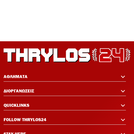
ΑΘΛΗΜΑΤΑ
ΔΙΟΡΓΑΝΩΣΕΙΣ
QUICKLINKS
FOLLOW THRYLOS24
STAY HERE