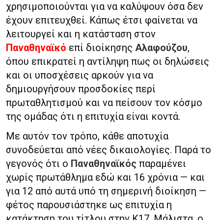
χρησιμοποιούνται για να καλύψουν όσα δεν
έχουν επιτευχθεί. Κάπως έτσι φαίνεται να
λειτουργεί και η κατάσταση στον
Παναθηναϊκό
επί διοίκησης
Αλαφούζου
,
όπου επικρατεί η αντίληψη πως οι δηλώσεις
και οι υποσχέσεις αρκούν για να
δημιουργήσουν προσδοκίες περί
πρωταθλητισμού και να πείσουν τον κόσμο
της ομάδας ότι η επιτυχία είναι κοντά.
Με αυτόν τον τρόπο, κάθε αποτυχία
συνοδεύεται από νέες δικαιολογίες. Παρά το
γεγονός ότι ο
Παναθηναϊκός
παραμένει
χωρίς πρωτάθλημα εδώ και 16 χρόνια — και
για 12 από αυτά υπό τη σημερινή διοίκηση —
φέτος παρουσιάστηκε ως επιτυχία η
κατάκτηση του τίτλου στην Κ17. Μάλιστα, ο