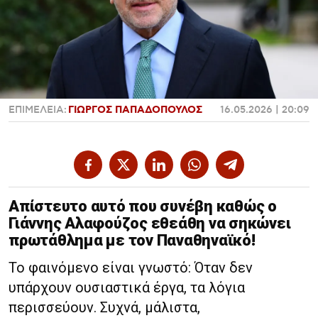
Χαντμπολ
ΕΠΙΜΕΛΕΙΑ:
ΓΙΩΡΓΟΣ ΠΑΠΑΔΟΠΟΥΛΟΣ
16.05.2026 | 20:09
Απίστευτο αυτό που συνέβη καθώς ο
Γιάννης Αλαφούζος εθεάθη να σηκώνει
πρωτάθλημα με τον Παναθηναϊκό!
Το φαινόμενο είναι γνωστό: Όταν δεν
υπάρχουν ουσιαστικά έργα, τα λόγια
περισσεύουν. Συχνά, μάλιστα,