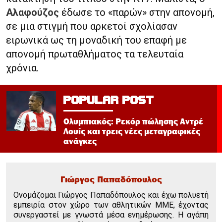
Αλαφούζος
έδωσε το «παρών» στην απονομή,
σε μια στιγμή που αρκετοί σχολίασαν
ειρωνικά ως τη μοναδική του επαφή με
απονομή πρωταθλήματος τα τελευταία
χρόνια.
POPULAR POST
Ολυμπιακός: Ρεκόρ πώλησης Αντρέ
Λουίς και τρεις νέες μεταγραφικές
ανάγκες
Γιώργος Παπαδόπουλος
Ονομάζομαι Γιώργος Παπαδόπουλος και έχω πολυετή
εμπειρία στον χώρο των αθλητικών ΜΜΕ, έχοντας
συνεργαστεί με γνωστά μέσα ενημέρωσης. Η αγάπη