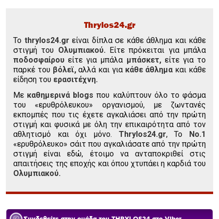
Thrylos24.gr
To
thrylos24.gr
είναι δίπλα σε κάθε άθλημα και κάθε
στιγμή του
Ολυμπιακού.
Είτε πρόκειται για μπάλα
ποδοσφαίρου
είτε για μπάλα
μπάσκετ,
είτε για το
παρκέ του
βόλεϊ,
αλλά και για
κάθε άθλημα
και κάθε
είδηση του
ερασιτέχνη.
Με
καθημερινά blogs
που καλύπτουν όλο το φάσμα
του «ερυθρόλευκου» οργανισμού, με ζωντανές
εκπομπές που τις έχετε αγκαλιάσει από την πρώτη
στιγμή και φυσικά με όλη την επικαιρότητα από τον
αθλητισμό και όχι μόνο.
Thrylos24.gr
, Το
Νο.1
«ερυθρόλευκο» σάιτ που αγκαλιάσατε από την πρώτη
στιγμή είναι εδώ, έτοιμο να ανταποκριθεί στις
απαιτήσεις της εποχής και όπου χτυπάει η καρδιά του
Ολυμπιακού.