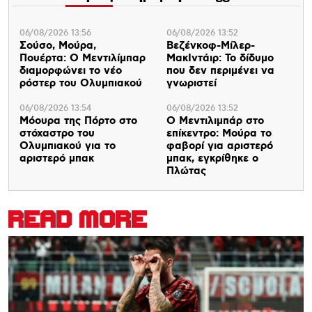
06/08/2026 13:56
06/08/2026 13:52
Σούσο, Μούρα,
Βεζένκοφ-Μίλερ-
Πουέρτα: Ο Μεντιλίμπαρ
ΜακΙντάιρ: Το δίδυμο
διαμορφώνει το νέο
που δεν περιμένει να
ρόστερ του Ολυμπιακού
γνωριστεί
06/08/2026 13:54
06/08/2026 13:52
Μόουρα της Πόρτο στο
Ο Μεντιλιμπάρ στο
στόχαστρο του
επίκεντρο: Μούρα το
Ολυμπιακού για το
φαβορί για αριστερό
αριστερό μπακ
μπακ, εγκρίθηκε ο
Πλώτας
READ MORE