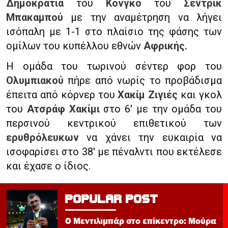
Δημοκρατία
του
Κονγκό
του
Σεντρίκ
Μπακαμπού
με την αναμέτρηση να λήγει
ισόπαλη με 1-1 στο πλαίσιο της φάσης των
ομίλων του κυπέλλου εθνών
Αφρικής.
Η ομάδα του τωρινού σέντερ φορ του
Ολυμπιακού
πήρε από νωρίς το προβάδισμα
έπειτα από κόρνερ του
Χακίμ Ζιγιές
και γκολ
του
Ατσράφ Χακίμι
στο 6′ με την ομάδα του
περσινού κεντρικού επιθετικού των
ερυθρόλευκων
να χάνει την ευκαιρία να
ισοφαρίσει στο 38′ με πέναλντι που εκτέλεσε
και έχασε ο ίδιος.
POPULAR POST
Ο Μεντιλιμπάρ στο επίκεντρο: Μούρα