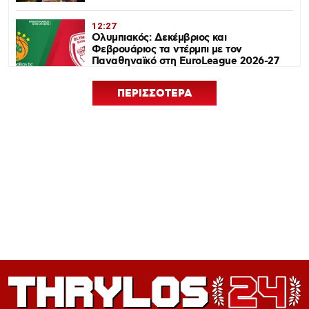
12:27
Ολυμπιακός: Δεκέμβριος και
Φεβρουάριος τα ντέρμπι με τον
Παναθηναϊκό στη EuroLeague 2026-27
ΠΕΡΙΣΣΟΤΕΡΑ
12:24
Euroleague Basketball+: Το ψηφιακό
σπίτι του ευρωπαϊκού μπάσκετ ανοίγει
τον Σεπτέμβριο
12:21
Ισόπαλος 0-0 ο Ολυμπιακός – Η ρεβάνς
με Νάιμεχεν κρίνει την πρόκριση
12:19
Πανό μνήμης για τους πυροσβέστες στο
Φάληρο πριν το Ολυμπιακός-Νάιμεχεν