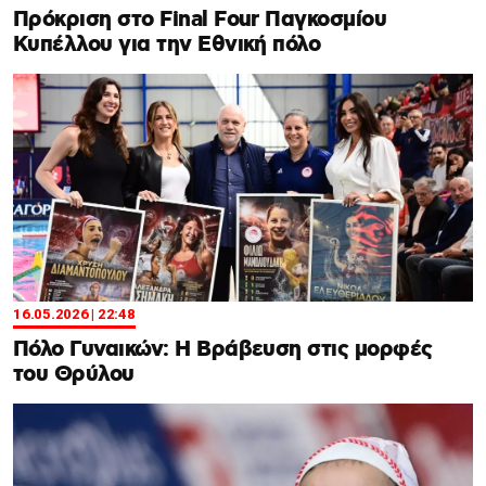
Πρόκριση στο Final Four Παγκοσμίου
Κυπέλλου για την Εθνική πόλο
16.05.2026 | 22:48
Πόλο Γυναικών: Η Βράβευση στις μορφές
του Θρύλου