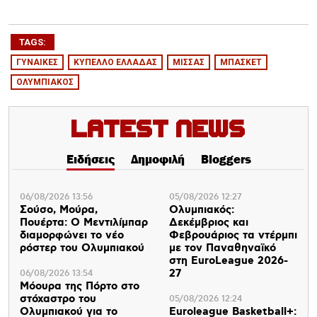
TAGS:
ΓΥΝΑΙΚΕΣ
ΚΥΠΕΛΛΟ ΕΛΛΑΔΑΣ
ΜΙΣΣΑΣ
ΜΠΑΣΚΕΤ
ΟΛΥΜΠΙΑΚΟΣ
Latest News
Ειδήσεις
Δημοφιλή
Bloggers
06/08/2026 13:56
05/08/2026 12:27
Σούσο, Μούρα,
Ολυμπιακός:
Πουέρτα: Ο Μεντιλίμπαρ
Δεκέμβριος και
διαμορφώνει το νέο
Φεβρουάριος τα ντέρμπι
ρόστερ του Ολυμπιακού
με τον Παναθηναϊκό
στη EuroLeague 2026-
27
06/08/2026 13:54
Μόουρα της Πόρτο στο
στόχαστρο του
05/08/2026 12:24
Ολυμπιακού για το
Euroleague Basketball+: